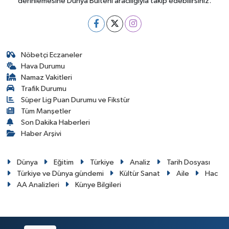
derinlemesine Dünya Bülteni aracılığıyla takip edebilirsiniz.
Nöbetçi Eczaneler
Hava Durumu
Namaz Vakitleri
Trafik Durumu
Süper Lig Puan Durumu ve Fikstür
Tüm Manşetler
Son Dakika Haberleri
Haber Arşivi
Dünya
Eğitim
Türkiye
Analiz
Tarih Dosyası
Türkiye ve Dünya gündemi
Kültür Sanat
Aile
Hac
AA Analizleri
Künye Bilgileri