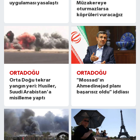
uygulaması yasalaştı
Müzakereye
oturmazlarsa
köprüleri vuracağız
ORTADOĞU
ORTADOĞU
Orta Doğu tekrar
"Mossad'ın
yangın yeri: Husiler,
Ahmedinejad planı
Suudi Arabistan'a
başarısız oldu" iddiası
misilleme yaptı