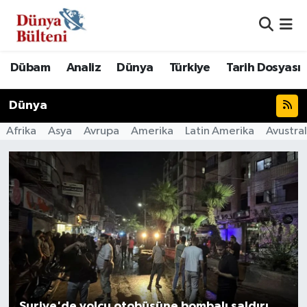
Nöbetçi Eczaneler
Dübam
Analiz
Dünya
Türkiye
Tarih Dosyası
Hava Durumu
Dünya
Namaz Vakitleri
Afrika
Asya
Avrupa
Amerika
Latin Amerika
Avustra
Trafik Durumu
Süper Lig Puan Durumu ve Fikstür
Tüm Manşetler
Son Dakika Haberleri
Haber Arşivi
Suriye'de yolcu otobüsüne bombalı saldırı