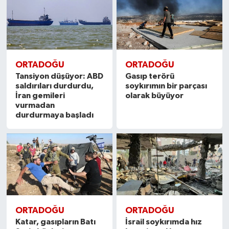
ORTADOĞU
ORTADOĞU
Tansiyon düşüyor: ABD
Gasıp terörü
saldırıları durdurdu,
soykırımın bir parçası
İran gemileri
olarak büyüyor
vurmadan
durdurmaya başladı
ORTADOĞU
ORTADOĞU
Katar, gasıpların Batı
İsrail soykırımda hız