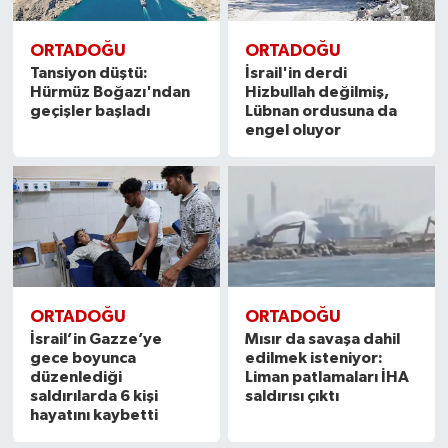
ORTADOĞU
ORTADOĞU
Tansiyon düştü:
İsrail'in derdi
Hürmüz Boğazı'ndan
Hizbullah değilmiş,
geçişler başladı
Lübnan ordusuna da
engel oluyor
ORTADOĞU
ORTADOĞU
İsrail’in Gazze’ye
Mısır da savaşa dahil
gece boyunca
edilmek isteniyor:
düzenlediği
Liman patlamaları İHA
saldırılarda 6 kişi
saldırısı çıktı
hayatını kaybetti