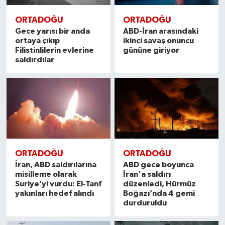
ORTADOĞU
ORTADOĞU
Gece yarısı bir anda
ABD-İran arasındaki
ortaya çıkıp
ikinci savaş onuncu
Filistinlilerin evlerine
gününe giriyor
saldırdılar
ORTADOĞU
ORTADOĞU
İran, ABD saldırılarına
ABD gece boyunca
misilleme olarak
İran'a saldırı
Suriye’yi vurdu: El-Tanf
düzenledi, Hürmüz
yakınları hedef alındı
Boğazı’nda 4 gemi
durduruldu