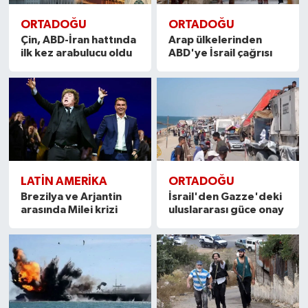
ORTADOĞU
ORTADOĞU
Çin, ABD-İran hattında
Arap ülkelerinden
ilk kez arabulucu oldu
ABD'ye İsrail çağrısı
LATIN AMERIKA
ORTADOĞU
Brezilya ve Arjantin
İsrail'den Gazze'deki
arasında Milei krizi
uluslararası güce onay