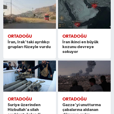
ORTADOĞU
ORTADOĞU
İran, Irak'taki ayrılıkçı
İran ikinci en büyük
grupları füzeyle vurdu
kozunu devreye
sokuyor
ORTADOĞU
ORTADOĞU
Suriye üzerinden
Gazze'yi unutturma
Hizbullah'a silah
çabalarına aldanan