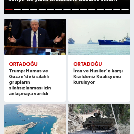
1
2
3
4
5
6
7
8
9
10
11
12
13
14
15
ORTADOĞU
ORTADOĞU
Trump: Hamas ve
İran ve Husiler'e karşı
Gazze’deki silahlı
Kızıldeniz Koalisyonu
grupların
kuruluyor
silahsızlanması için
anlaşmaya varıldı