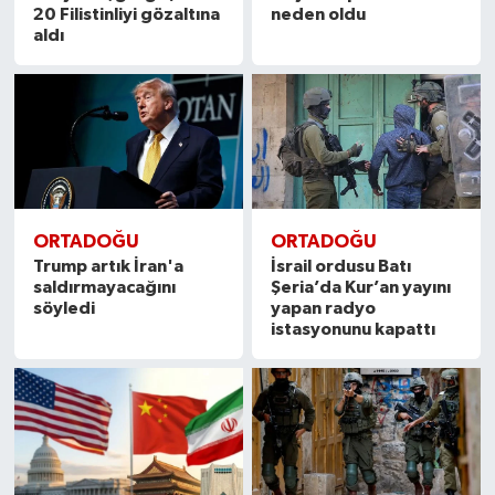
20 Filistinliyi gözaltına
neden oldu
aldı
ORTADOĞU
ORTADOĞU
Trump artık İran'a
İsrail ordusu Batı
saldırmayacağını
Şeria’da Kur’an yayını
söyledi
yapan radyo
istasyonunu kapattı