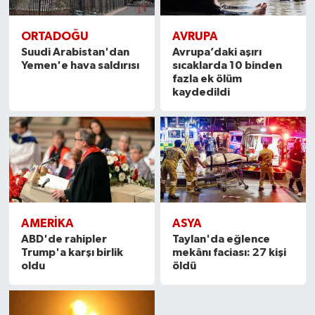
ORTADOĞU
AVRUPA
Suudi Arabistan'dan
Avrupa’daki aşırı
Yemen'e hava saldırısı
sıcaklarda 10 binden
fazla ek ölüm
kaydedildi
AMERIKA
ASYA
ABD'de rahipler
Taylan'da eğlence
Trump'a karşı birlik
mekânı faciası: 27 kişi
oldu
öldü