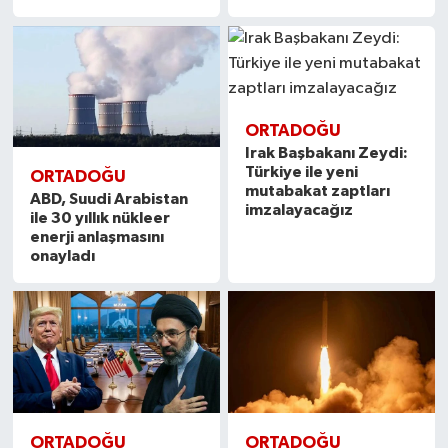
ORTADOĞU
Irak Başbakanı Zeydi:
Türkiye ile yeni
ORTADOĞU
mutabakat zaptları
ABD, Suudi Arabistan
imzalayacağız
ile 30 yıllık nükleer
enerji anlaşmasını
onayladı
ORTADOĞU
ORTADOĞU