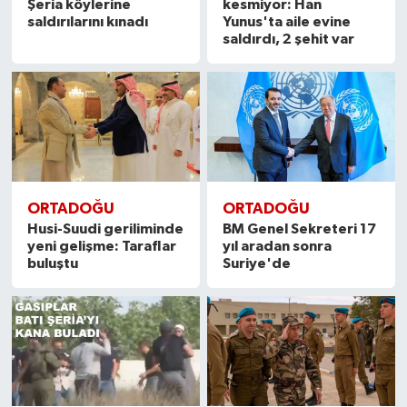
Şeria köylerine
kesmiyor: Han
saldırılarını kınadı
Yunus'ta aile evine
saldırdı, 2 şehit var
ORTADOĞU
ORTADOĞU
Husi-Suudi geriliminde
BM Genel Sekreteri 17
yeni gelişme: Taraflar
yıl aradan sonra
buluştu
Suriye'de