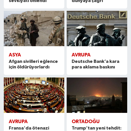
sevkiyatı önlendi
dünyaya çağrı
ASYA
AVRUPA
Afgan sivilleri eğlence
Deutsche Bank’a kara
için öldürüyorlardı
para aklama baskını
AVRUPA
ORTADOĞU
Fransa'da ötenazi
Trump'tan yeni tehdit: