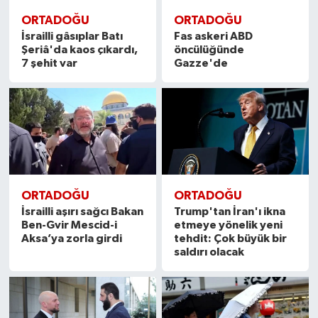
ORTADOĞU
ORTADOĞU
İsrailli gâsıplar Batı
Fas askeri ABD
Şeriâ'da kaos çıkardı,
öncülüğünde
7 şehit var
Gazze'de
ORTADOĞU
ORTADOĞU
İsrailli aşırı sağcı Bakan
Trump'tan İran'ı ikna
Ben-Gvir Mescid-i
etmeye yönelik yeni
Aksa’ya zorla girdi
tehdit: Çok büyük bir
saldırı olacak