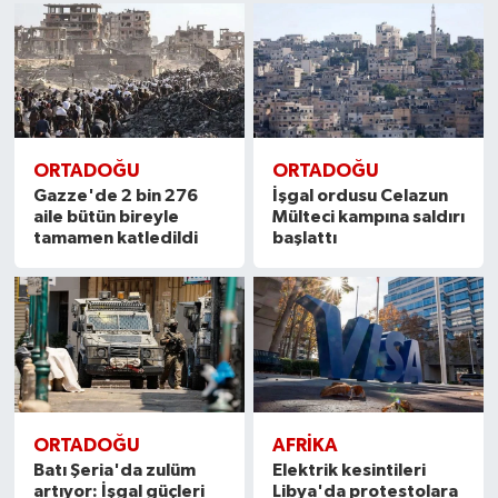
ORTADOĞU
ORTADOĞU
Gazze'de 2 bin 276
İşgal ordusu Celazun
aile bütün bireyle
Mülteci kampına saldırı
tamamen katledildi
başlattı
ORTADOĞU
AFRIKA
Batı Şeria'da zulüm
Elektrik kesintileri
artıyor: İşgal güçleri
Libya'da protestolara