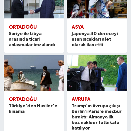
ORTADOĞU
ASYA
Suriye ile Libya
Japonya 40 dereceyi
arasında ticari
aşan sıcakları afet
anlaşmalar imzalandı
olarak ilan etti
ORTADOĞU
AVRUPA
Türkiye'den Husiler'e
Trump’ın Avrupa çıkışı
kınama
Berlin’i Paris’e mecbur
bıraktı: Almanya ilk
kez nükleer tatbikata
katılıyor