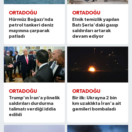
ORTADOĞU
ORTADOĞU
Hürmüz Boğazı’nda
Etnik temizlik yapılan
petrol tankeri deniz
Batı Şeria'daki gasıp
mayınına çarparak
saldırıları artarak
patladı
devam ediyor
ORTADOĞU
ORTADOĞU
Trump’ın İran’a yönelik
Bir ilk: Ukrayna 2 bin
saldırıları durdurma
km uzaklıkta İran'a ait
talimatı verdiği iddia
gemileri bombaladı
edildi