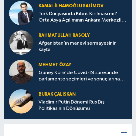
KAMAL İLHAMOĞLU SALIMOV
Türk Dünyasında Kıbrıs Kırılması mı?
Orta Asya Açılımının Ankara Merkezli
Jeopolitik Yansımaları
RAHMATULLAH RASOLY
Afganistan’ın manevi sermayesinin
kaybı
MEHMET ÖZAY
Güney Kore’de Covid-19 sürecinde
parlamento seçimleri ve sonuçlarına
dair
BURAK ÇALIŞKAN
Vladimir Putin Dönemi Rus Dış
Politikasının Dönüşümü