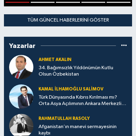
1
2
3
4
5
TÜM GÜNCEL HABERLERINI GÖSTER
Yazarlar
AHMET AKALIN
34. Bağımsızlık Yıldönümün Kutlu
Olsun Özbekistan
KAMAL İLHAMOĞLU SALIMOV
Türk Dünyasında Kıbrıs Kırılması mı?
Orta Asya Açılımının Ankara Merkezli
Jeopolitik Yansımaları
RAHMATULLAH RASOLY
Afganistan’ın manevi sermayesinin
kaybı