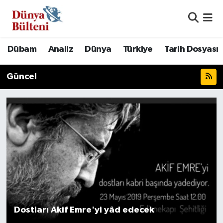
Nöbetçi Eczaneler
Dübam
Analiz
Dünya
Türkiye
Tarih Dosyası
Hava Durumu
Güncel
Namaz Vakitleri
Trafik Durumu
Süper Lig Puan Durumu ve Fikstür
Tüm Manşetler
Son Dakika Haberleri
Dostları Akif Emre'yi yâd edecek
Haber Arşivi