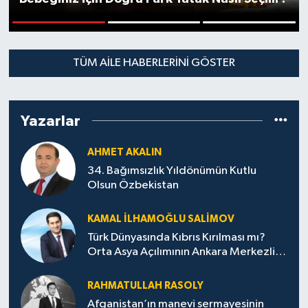
1
2
3
TÜM AILE HABERLERINI GÖSTER
Yazarlar
AHMET AKALIN
34. Bağımsızlık Yıldönümün Kutlu
Olsun Özbekistan
KAMAL İLHAMOĞLU SALIMOV
Türk Dünyasında Kıbrıs Kırılması mı?
Orta Asya Açılımının Ankara Merkezli
Jeopolitik Yansımaları
RAHMATULLAH RASOLY
Afganistan’ın manevi sermayesinin