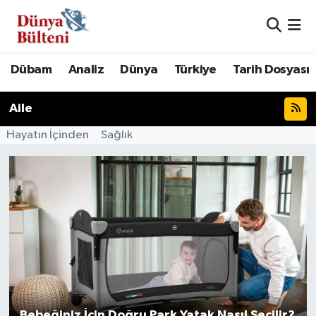
Nöbetçi Eczaneler
Dübam
Analiz
Dünya
Türkiye
Tarih Dosyası
Hava Durumu
Aile
Namaz Vakitleri
Hayatın İçinden
Sağlık
Trafik Durumu
Süper Lig Puan Durumu ve Fikstür
Tüm Manşetler
Son Dakika Haberleri
Haber Arşivi
Bebeğiniz İçin Doğru Park Yatak Nasıl Seçilir?