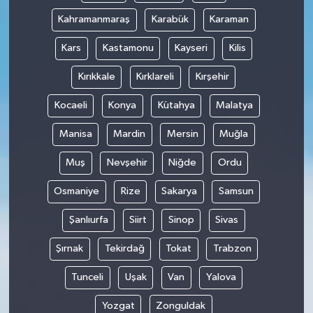
Kahramanmaraş
Karabük
Karaman
Kars
Kastamonu
Kayseri
Kilis
Kırıkkale
Kırklareli
Kırşehir
Kocaeli
Konya
Kütahya
Malatya
Manisa
Mardin
Mersin
Muğla
Muş
Nevşehir
Niğde
Ordu
Osmaniye
Rize
Sakarya
Samsun
Şanlıurfa
Siirt
Sinop
Sivas
Şırnak
Tekirdağ
Tokat
Trabzon
Tunceli
Uşak
Van
Yalova
Yozgat
Zonguldak