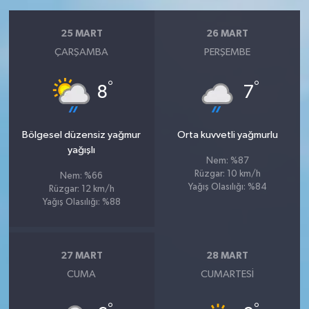
25 MART
26 MART
ÇARŞAMBA
PERŞEMBE
°
°
8
7
Bölgesel düzensiz yağmur
Orta kuvvetli yağmurlu
yağışlı
Nem: %87
Rüzgar: 10 km/h
Nem: %66
Yağış Olasılığı: %84
Rüzgar: 12 km/h
Yağış Olasılığı: %88
27 MART
28 MART
CUMA
CUMARTESI