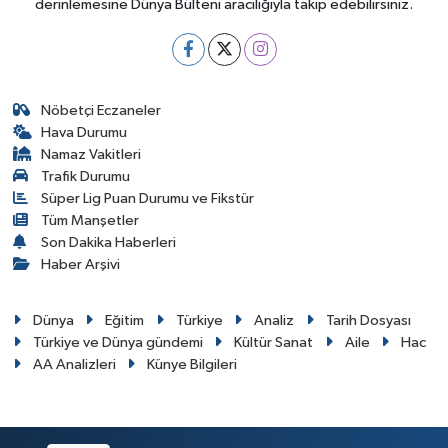
derinlemesine Dünya Bülteni aracılığıyla takip edebilirsiniz.
Nöbetçi Eczaneler
Hava Durumu
Namaz Vakitleri
Trafik Durumu
Süper Lig Puan Durumu ve Fikstür
Tüm Manşetler
Son Dakika Haberleri
Haber Arşivi
Dünya
Eğitim
Türkiye
Analiz
Tarih Dosyası
Türkiye ve Dünya gündemi
Kültür Sanat
Aile
Hac
AA Analizleri
Künye Bilgileri