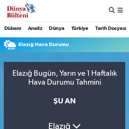
Nöbetçi Eczaneler
Dübam
Analiz
Dünya
Türkiye
Tarih Dosyası
Hava Durumu
Elazığ Hava Durumu
Namaz Vakitleri
Trafik Durumu
Elazığ Bugün, Yarın ve 1 Haftalık
Süper Lig Puan Durumu ve Fikstür
Hava Durumu Tahmini
Tüm Manşetler
ŞU AN
Son Dakika Haberleri
Haber Arşivi
Elazığ