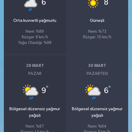
°
°
6
8
Orta kuvvetli yağmurlu
Güneşli
Nem: %89
Nem: %73
Rüzgar: 8 km/h
Rüzgar: 10 km/h
Yağış Olasılığı: %88
29 MART
30 MART
PAZAR
PAZARTESI
°
°
9
6
Bölgesel düzensiz yağmur
Bölgesel düzensiz yağmur
yağışlı
yağışlı
Nem: %87
Nem: %84