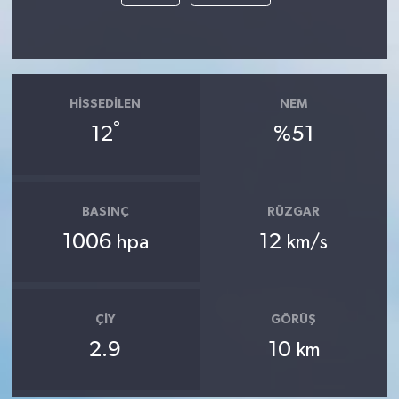
HISSEDILEN
NEM
°
12
%51
BASINÇ
RÜZGAR
1006
12
hpa
km/s
ÇIY
GÖRÜŞ
2.9
10
km