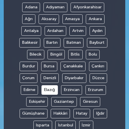
Adana
Adıyaman
Afyonkarahisar
Ağrı
Aksaray
Amasya
Ankara
Antalya
Ardahan
Artvin
Aydın
Balıkesir
Bartın
Batman
Bayburt
Bilecik
Bingöl
Bitlis
Bolu
Burdur
Bursa
Çanakkale
Çankırı
Çorum
Denizli
Diyarbakır
Düzce
Edirne
Elazığ
Erzincan
Erzurum
Eskişehir
Gaziantep
Giresun
Gümüşhane
Hakkâri
Hatay
Iğdır
Isparta
İstanbul
İzmir