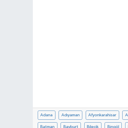
Adana
Adıyaman
Afyonkarahisar
A
Batman
Bayburt
Bilecik
Bingöl