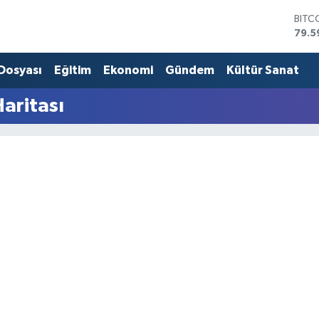
BITC
79.5
DOL
45,4
 Dosyası
Eğitim
Ekonomi
Gündem
Kültür Sanat
EUR
53,3
Haritası
STER
61,6
G.AL
686
BİST
14.5