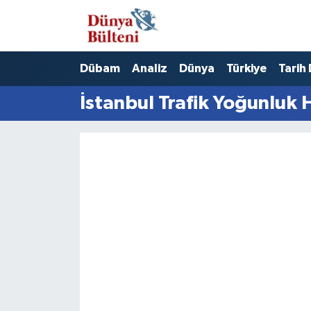
Nöbetçi Eczaneler
Dübam
Analiz
Dünya
Türkiye
Tarih
Hava Durumu
İstanbul Trafik Yoğunluk 
Namaz Vakitleri
Trafik Durumu
Süper Lig Puan Durumu ve Fikstür
Tüm Manşetler
Son Dakika Haberleri
Haber Arşivi