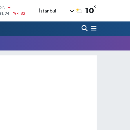
°
OIN
10
İstanbul
91,74
%-1.82
AR
3620
%0.02
O
8690
%0.19
LİN
0380
%0.18
TIN
2,09000
%0.19
100
98,00
%0