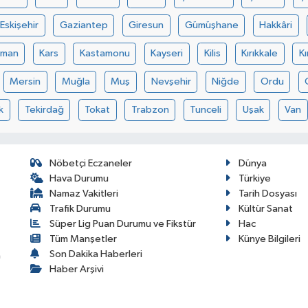
Eskişehir
Gaziantep
Giresun
Gümüşhane
Hakkâri
aman
Kars
Kastamonu
Kayseri
Kilis
Kırıkkale
Kı
Mersin
Muğla
Muş
Nevşehir
Niğde
Ordu
k
Tekirdağ
Tokat
Trabzon
Tunceli
Uşak
Van
Nöbetçi Eczaneler
Dünya
Hava Durumu
Türkiye
Namaz Vakitleri
Tarih Dosyası
Trafik Durumu
Kültür Sanat
Süper Lig Puan Durumu ve Fikstür
Hac
Tüm Manşetler
Künye Bilgileri
Son Dakika Haberleri
a
Haber Arşivi