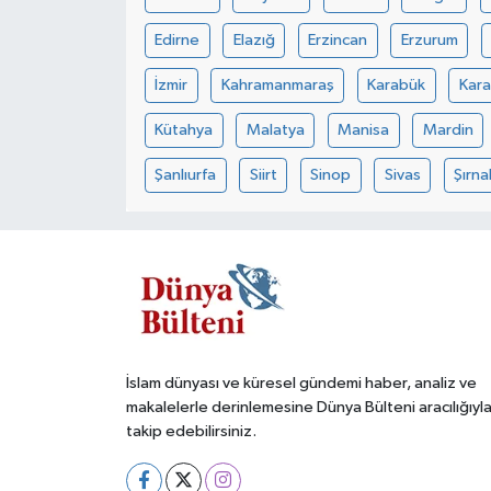
Edirne
Elazığ
Erzincan
Erzurum
İzmir
Kahramanmaraş
Karabük
Kar
Kütahya
Malatya
Manisa
Mardin
Şanlıurfa
Siirt
Sinop
Sivas
Şırna
İslam dünyası ve küresel gündemi haber, analiz ve
makalelerle derinlemesine Dünya Bülteni aracılığıyl
takip edebilirsiniz.