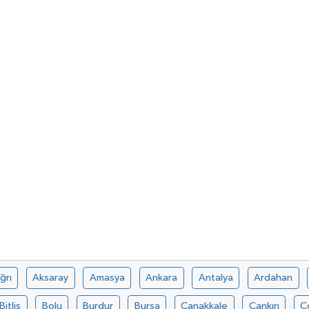
ğrı
Aksaray
Amasya
Ankara
Antalya
Ardahan
Bitlis
Bolu
Burdur
Bursa
Çanakkale
Çankırı
Ç