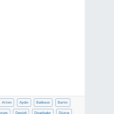
Artvin
Aydın
Balıkesir
Bartın
orum
Denizli
Diyarbakır
Düzce