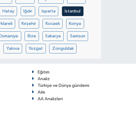
Hatay
Iğdır
Isparta
İstanbul
rklareli
Kırşehir
Kocaeli
Konya
Osmaniye
Rize
Sakarya
Samsun
Yalova
Yozgat
Zonguldak
Eğitim
Analiz
Türkiye ve Dünya gündemi
Aile
AA Analizleri