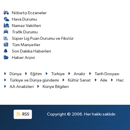
Nöbetçi Eczaneler
Hava Durumu
Namaz Vakitleri
Trafik Durumu
Süper Lig Puan Durumu ve Fikstür
Tüm Manşetler
Son Dakika Haberleri
Haber Arşivi
Dünya
Eğitim
Türkiye
Analiz
Tarih Dosyası
Türkiye ve Dünya gündemi
Kültür Sanat
Aile
Hac
AA Analizleri
Künye Bilgileri
RSS
Copyright © 2006. Her hakkı saklıdır.