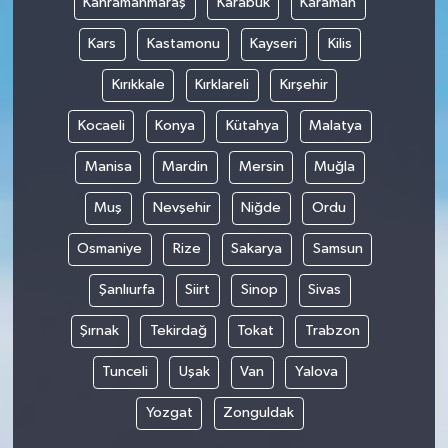
Kahramanmaraş
Karabük
Karaman
Kars
Kastamonu
Kayseri
Kilis
Kırıkkale
Kırklareli
Kırşehir
Kocaeli
Konya
Kütahya
Malatya
Manisa
Mardin
Mersin
Muğla
Muş
Nevşehir
Niğde
Ordu
Osmaniye
Rize
Sakarya
Samsun
Şanlıurfa
Siirt
Sinop
Sivas
Şırnak
Tekirdağ
Tokat
Trabzon
Tunceli
Uşak
Van
Yalova
Yozgat
Zonguldak