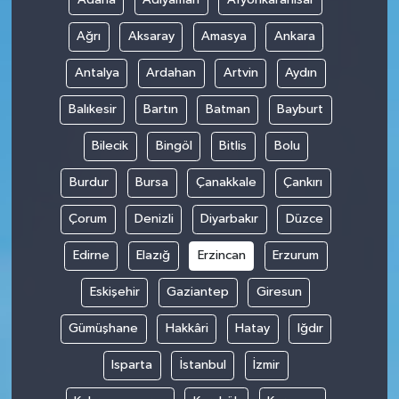
Ağrı
Aksaray
Amasya
Ankara
Antalya
Ardahan
Artvin
Aydın
Balıkesir
Bartın
Batman
Bayburt
Bilecik
Bingöl
Bitlis
Bolu
Burdur
Bursa
Çanakkale
Çankırı
Çorum
Denizli
Diyarbakır
Düzce
Edirne
Elazığ
Erzincan
Erzurum
Eskişehir
Gaziantep
Giresun
Gümüşhane
Hakkâri
Hatay
Iğdır
Isparta
İstanbul
İzmir