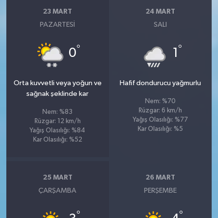
23 MART
24 MART
PAZARTESI
SALI
°
°
0
1
Orta kuvvetli veya yoğun ve
Hafif dondurucu yağmurlu
sağnak şeklinde kar
Nem: %70
Rüzgar: 6 km/h
Nem: %83
Yağış Olasılığı: %77
Rüzgar: 12 km/h
Kar Olasılığı: %5
Yağış Olasılığı: %84
Kar Olasılığı: %52
25 MART
26 MART
ÇARŞAMBA
PERŞEMBE
°
°