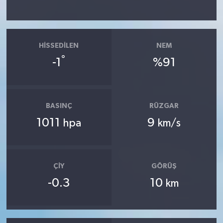
HISSEDILEN
NEM
°
-1
%91
BASINÇ
RÜZGAR
1011
9
hpa
km/s
ÇIY
GÖRÜŞ
-0.3
10
km