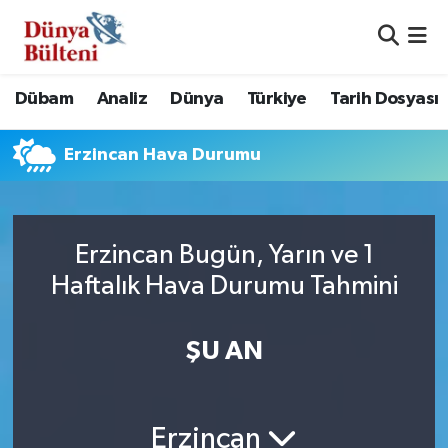
Nöbetçi Eczaneler
Dübam
Analiz
Dünya
Türkiye
Tarih Dosyası
Hava Durumu
Erzincan Hava Durumu
Namaz Vakitleri
Trafik Durumu
Erzincan Bugün, Yarın ve 1
Süper Lig Puan Durumu ve Fikstür
Haftalık Hava Durumu Tahmini
Tüm Manşetler
ŞU AN
Son Dakika Haberleri
Haber Arşivi
Erzincan