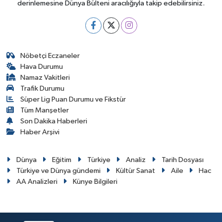
derinlemesine Dünya Bülteni aracılığıyla takip edebilirsiniz.
Nöbetçi Eczaneler
Hava Durumu
Namaz Vakitleri
Trafik Durumu
Süper Lig Puan Durumu ve Fikstür
Tüm Manşetler
Son Dakika Haberleri
Haber Arşivi
Dünya
Eğitim
Türkiye
Analiz
Tarih Dosyası
Türkiye ve Dünya gündemi
Kültür Sanat
Aile
Hac
AA Analizleri
Künye Bilgileri