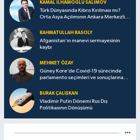
KAMAL İLHAMOĞLU SALIMOV
Türk Dünyasında Kıbrıs Kırılması mı?
Orta Asya Açılımının Ankara Merkezli
Jeopolitik Yansımaları
RAHMATULLAH RASOLY
Afganistan’ın manevi sermayesinin
kaybı
MEHMET ÖZAY
Güney Kore’de Covid-19 sürecinde
parlamento seçimleri ve sonuçlarına
dair
BURAK ÇALIŞKAN
Vladimir Putin Dönemi Rus Dış
Politikasının Dönüşümü