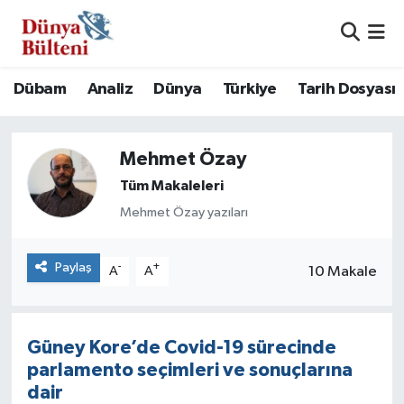
Nöbetçi Eczaneler
Dübam
Analiz
Dünya
Türkiye
Tarih Dosyası
Hava Durumu
Mehmet Özay
Namaz Vakitleri
Tüm Makaleleri
Trafik Durumu
Mehmet Özay yazıları
Süper Lig Puan Durumu ve Fikstür
Paylaş
-
+
10 Makale
A
A
Tüm Manşetler
Son Dakika Haberleri
Güney Kore’de Covid-19 sürecinde
parlamento seçimleri ve sonuçlarına
Haber Arşivi
dair