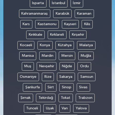
Isparta
İstanbul
İzmir
Kahramanmaraş
Karabük
Karaman
Kars
Kastamonu
Kayseri
Kilis
Kırıkkale
Kırklareli
Kırşehir
Kocaeli
Konya
Kütahya
Malatya
Manisa
Mardin
Mersin
Muğla
Muş
Nevşehir
Niğde
Ordu
Osmaniye
Rize
Sakarya
Samsun
Şanlıurfa
Siirt
Sinop
Sivas
Şırnak
Tekirdağ
Tokat
Trabzon
Tunceli
Uşak
Van
Yalova