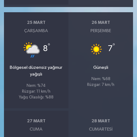
25 MART
26 MART
ÇARŞAMBA
PERŞEMBE
°
°
8
7
Bölgesel düzensiz yağmur
Güneşli
yağışlı
Nem: %68
Rüzgar: 7 km/h
Nem: %74
Rüzgar: 11 km/h
Yağış Olasılığı: %88
27 MART
28 MART
CUMA
CUMARTESI