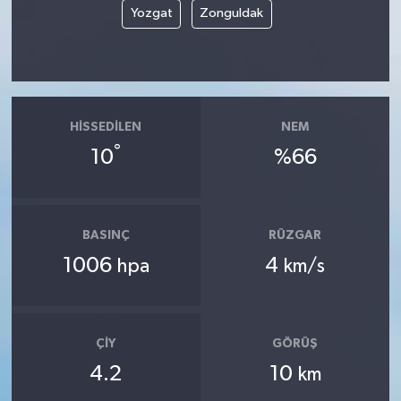
Yozgat
Zonguldak
HISSEDILEN
NEM
°
10
%66
BASINÇ
RÜZGAR
1006
4
hpa
km/s
ÇIY
GÖRÜŞ
4.2
10
km