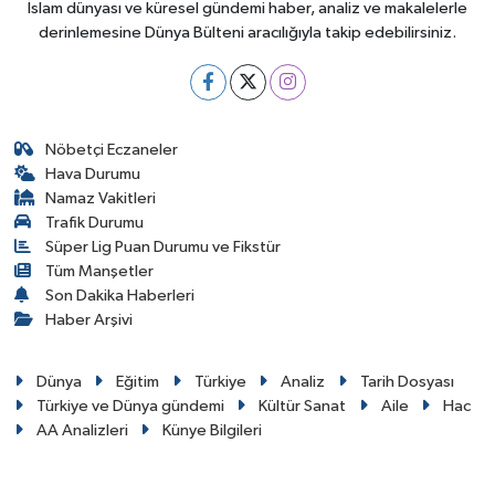
İslam dünyası ve küresel gündemi haber, analiz ve makalelerle
derinlemesine Dünya Bülteni aracılığıyla takip edebilirsiniz.
Nöbetçi Eczaneler
Hava Durumu
Namaz Vakitleri
Trafik Durumu
Süper Lig Puan Durumu ve Fikstür
Tüm Manşetler
Son Dakika Haberleri
Haber Arşivi
Dünya
Eğitim
Türkiye
Analiz
Tarih Dosyası
Türkiye ve Dünya gündemi
Kültür Sanat
Aile
Hac
AA Analizleri
Künye Bilgileri