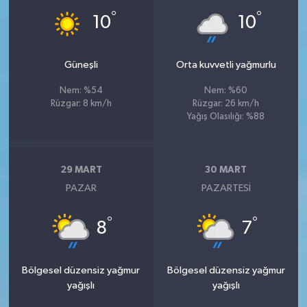
°
°
10
10
Güneşli
Orta kuvvetli yağmurlu
Nem: %54
Nem: %60
Rüzgar: 8 km/h
Rüzgar: 26 km/h
Yağış Olasılığı: %88
29 MART
30 MART
PAZAR
PAZARTESI
°
°
8
7
Bölgesel düzensiz yağmur
Bölgesel düzensiz yağmur
yağışlı
yağışlı