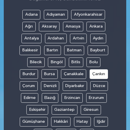
Adana
Adıyaman
Afyonkarahisar
Ağrı
Aksaray
Amasya
Ankara
Antalya
Ardahan
Artvin
Aydın
Balıkesir
Bartın
Batman
Bayburt
Bilecik
Bingöl
Bitlis
Bolu
Burdur
Bursa
Çanakkale
Çankırı
Çorum
Denizli
Diyarbakır
Düzce
Edirne
Elazığ
Erzincan
Erzurum
Eskişehir
Gaziantep
Giresun
Gümüşhane
Hakkâri
Hatay
Iğdır