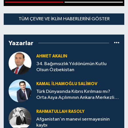
1
2
TÜM ÇEVRE VE İKLIM HABERLERINI GÖSTER
Yazarlar
AHMET AKALIN
34. Bağımsızlık Yıldönümün Kutlu
Olsun Özbekistan
KAMAL İLHAMOĞLU SALIMOV
Türk Dünyasında Kıbrıs Kırılması mı?
Orta Asya Açılımının Ankara Merkezli
Jeopolitik Yansımaları
RAHMATULLAH RASOLY
Afganistan’ın manevi sermayesinin
kaybı