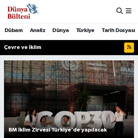
Nöbetçi Eczaneler
Dübam
Analiz
Dünya
Türkiye
Tarih Dosyası
Hava Durumu
Çevre ve İklim
Namaz Vakitleri
Trafik Durumu
Süper Lig Puan Durumu ve Fikstür
Tüm Manşetler
Son Dakika Haberleri
BM İklim Zirvesi Türkiye'de yapılacak
Haber Arşivi