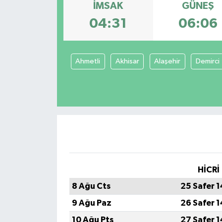
İMSAK
GÜNEŞ
04:31
06:06
Ahmetli
Akhisar
Alaşehir
Demirci
HİCRİ
8 Ağu Cts
25 Safer 
9 Ağu Paz
26 Safer 
10 Ağu Pts
27 Safer 