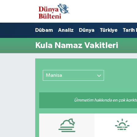
Nöbetçi Eczaneler
Dübam
Analiz
Dünya
Türkiye
Tarih
Hava Durumu
Kula Namaz Vakitleri
Namaz Vakitleri
Trafik Durumu
Manisa
Süper Lig Puan Durumu ve Fikstür
Ümmetim hakkında en çok korktuğu
Tüm Manşetler
Son Dakika Haberleri
Haber Arşivi