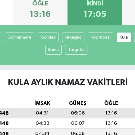
ÖĞLE
İKINDI
13:16
17:05
Gölmarmara
Gördes
Kırkağaç
Köprübaşı
Kula
Soma
Turgutlu
KULA AYLIK NAMAZ VAKITLERI
İMSAK
GÜNEŞ
ÖĞLE
1448
04:31
06:06
13:16
1448
04:33
06:07
13:16
1448
04:34
06:08
13:16