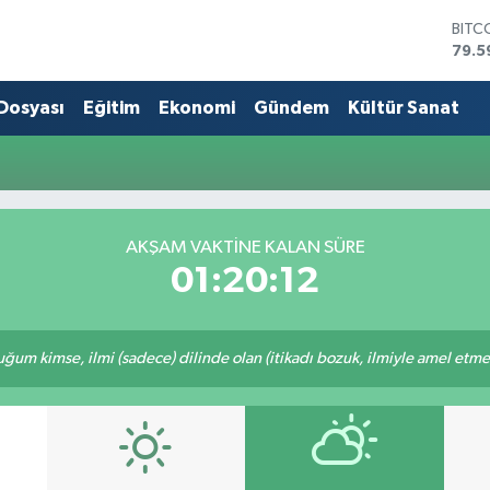
BITC
79.5
DOL
45,4
 Dosyası
Eğitim
Ekonomi
Gündem
Kültür Sanat
EUR
53,3
STER
61,6
G.AL
686
AKŞAM VAKTİNE KALAN SÜRE
BİST
01:20:12
14.5
m kimse, ilmi (sadece) dilinde olan (itikadı bozuk, ilmiyle amel etmeye