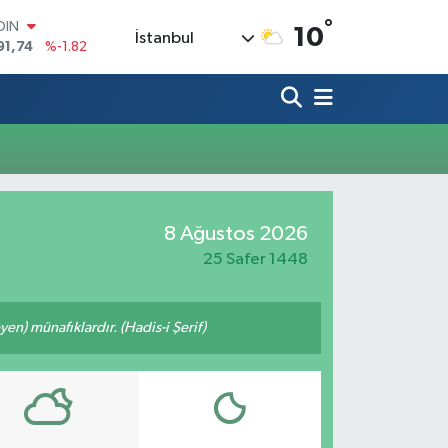
°
OIN
10
İstanbul
91,74
%-1.82
AR
3620
%0.02
O
8690
%0.19
LİN
0380
%0.18
TIN
2,09000
%0.19
100
8 Ağustos 2026
98,00
%0
25 Safer 1448
n) münafıklardır. (Hadis-i Şerif)