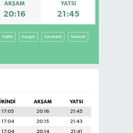
AKŞAM
YATSI
20:16
21:45
Salihli
Sarıgöl
Saruhanlı
Selendi
İKINDI
AKŞAM
YATSI
17:05
20:16
21:45
17:04
20:15
21:43
17:04
20:14
21:41