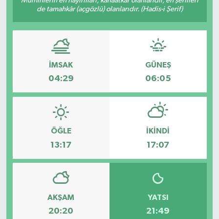
Müminlerin en hayırlıları, kanaatkâr olanlarıdır, en şerlileri
de tamahkâr (açgözlü) olanlarıdır. (Hadis-i Şerif)
İMSAK
GÜNEŞ
04:29
06:05
ÖĞLE
İKINDI
13:17
17:07
AKŞAM
YATSI
20:20
21:49