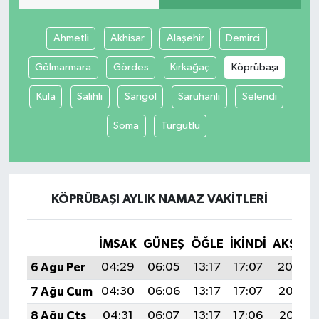
Ahmetli
Akhisar
Alaşehir
Demirci
Gölmarmara
Gördes
Kırkağaç
Köprübaşı
Kula
Salihli
Sarıgöl
Saruhanlı
Selendi
Soma
Turgutlu
KÖPRÜBAŞI AYLIK NAMAZ VAKITLERI
İMSAK
GÜNEŞ
ÖĞLE
İKINDI
AKŞAM
6 Ağu Per
04:29
06:05
13:17
17:07
20:20
7 Ağu Cum
04:30
06:06
13:17
17:07
20:19
8 Ağu Cts
04:31
06:07
13:17
17:06
20:18