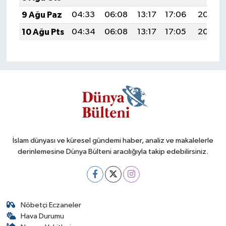
9 Ağu Paz
04:33
06:08
13:17
17:06
20:16
10 Ağu Pts
04:34
06:08
13:17
17:05
20:15
İslam dünyası ve küresel gündemi haber, analiz ve makalelerle
derinlemesine Dünya Bülteni aracılığıyla takip edebilirsiniz.
Nöbetçi Eczaneler
Hava Durumu