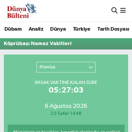
Nöbetçi Eczaneler
Dübam
Analiz
Dünya
Türkiye
Tarih Dosyası
Hava Durumu
Köprübaşı Namaz Vakitleri
Namaz Vakitleri
Manisa
Trafik Durumu
Süper Lig Puan Durumu ve Fikstür
İMSAK VAKTİNE KALAN SÜRE
05:27:03
Tüm Manşetler
6 Ağustos 2026
Son Dakika Haberleri
23 Safer 1448
Haber Arşivi