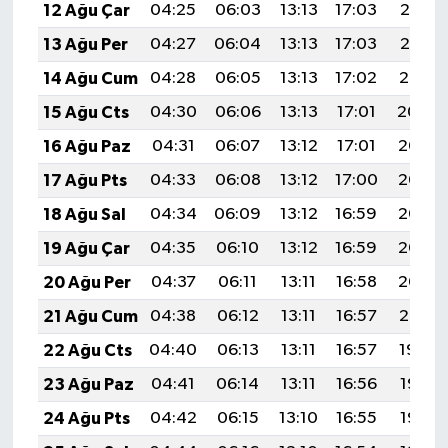
12 Ağu Çar
04:25
06:03
13:13
17:03
20:13
13 Ağu Per
04:27
06:04
13:13
17:03
20:12
14 Ağu Cum
04:28
06:05
13:13
17:02
20:10
15 Ağu Cts
04:30
06:06
13:13
17:01
20:09
16 Ağu Paz
04:31
06:07
13:12
17:01
20:08
17 Ağu Pts
04:33
06:08
13:12
17:00
20:06
18 Ağu Sal
04:34
06:09
13:12
16:59
20:05
19 Ağu Çar
04:35
06:10
13:12
16:59
20:03
20 Ağu Per
04:37
06:11
13:11
16:58
20:02
21 Ağu Cum
04:38
06:12
13:11
16:57
20:01
22 Ağu Cts
04:40
06:13
13:11
16:57
19:59
23 Ağu Paz
04:41
06:14
13:11
16:56
19:58
24 Ağu Pts
04:42
06:15
13:10
16:55
19:56