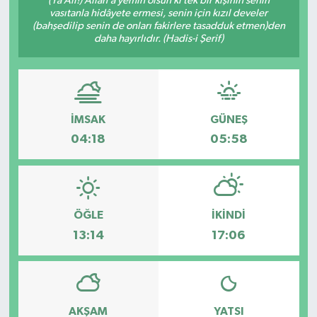
(Yâ Ali!) Allâh’a yemin olsun ki tek bir kişinin senin
vasıtanla hidâyete ermesi, senin için kızıl develer
(bahşedilip senin de onları fakirlere tasadduk etmen)den
daha hayırlıdır. (Hadis-i Şerif)
İMSAK
GÜNEŞ
04:18
05:58
ÖĞLE
İKINDI
13:14
17:06
AKŞAM
YATSI