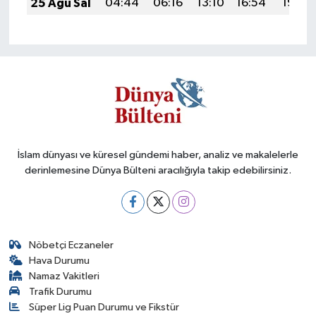
25 Ağu Sal
04:44
06:16
13:10
16:54
19:55
İslam dünyası ve küresel gündemi haber, analiz ve makalelerle
derinlemesine Dünya Bülteni aracılığıyla takip edebilirsiniz.
Nöbetçi Eczaneler
Hava Durumu
Namaz Vakitleri
Trafik Durumu
Süper Lig Puan Durumu ve Fikstür