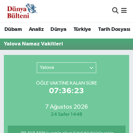
Nöbetçi Eczaneler
Dübam
Analiz
Dünya
Türkiye
Tarih Dosyası
Hava Durumu
Yalova Namaz Vakitleri
Namaz Vakitleri
Yalova
Trafik Durumu
Süper Lig Puan Durumu ve Fikstür
ÖĞLE VAKTİNE KALAN SÜRE
07:36:23
Tüm Manşetler
7 Ağustos 2026
Son Dakika Haberleri
24 Safer 1448
Haber Arşivi