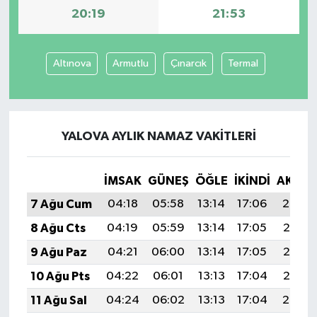
20:19
21:53
Altınova
Armutlu
Çınarcık
Termal
YALOVA AYLIK NAMAZ VAKITLERI
İMSAK
GÜNEŞ
ÖĞLE
İKINDI
AKŞA
7 Ağu Cum
04:18
05:58
13:14
17:06
20:19
8 Ağu Cts
04:19
05:59
13:14
17:05
20:18
9 Ağu Paz
04:21
06:00
13:14
17:05
20:17
10 Ağu Pts
04:22
06:01
13:13
17:04
20:16
11 Ağu Sal
04:24
06:02
13:13
17:04
20:14