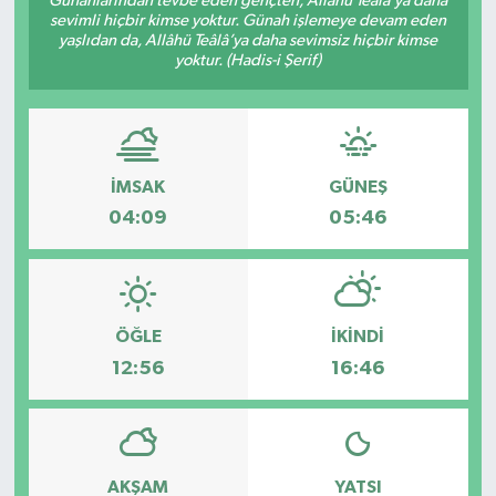
Günahlarından tevbe eden gençten, Allâhü Teâlâ’ya daha
sevimli hiçbir kimse yoktur. Günah işlemeye devam eden
yaşlıdan da, Allâhü Teâlâ’ya daha sevimsiz hiçbir kimse
yoktur. (Hadis-i Şerif)
İMSAK
GÜNEŞ
04:09
05:46
ÖĞLE
İKINDI
12:56
16:46
AKŞAM
YATSI