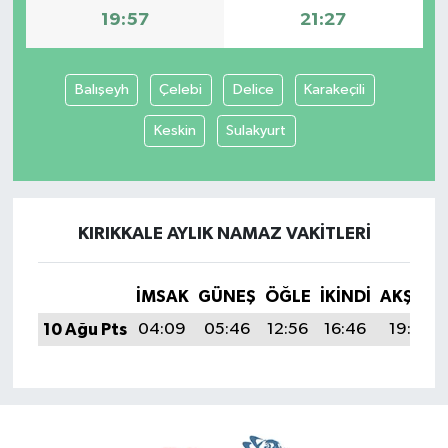
19:57
21:27
Balışeyh
Çelebi
Delice
Karakeçili
Keskin
Sulakyurt
KIRIKKALE AYLIK NAMAZ VAKITLERI
İMSAK
GÜNEŞ
ÖĞLE
İKINDI
AKŞAM
10 Ağu Pts
04:09
05:46
12:56
16:46
19:57