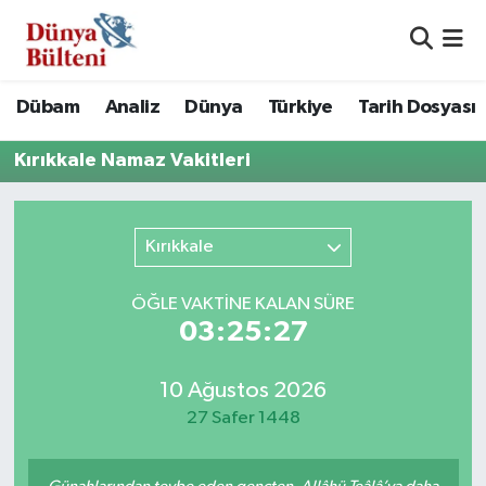
Nöbetçi Eczaneler
Dübam
Analiz
Dünya
Türkiye
Tarih Dosyası
Hava Durumu
Kırıkkale Namaz Vakitleri
Namaz Vakitleri
Kırıkkale
Trafik Durumu
Süper Lig Puan Durumu ve Fikstür
ÖĞLE VAKTİNE KALAN SÜRE
03:25:27
Tüm Manşetler
10 Ağustos 2026
Son Dakika Haberleri
27 Safer 1448
Haber Arşivi