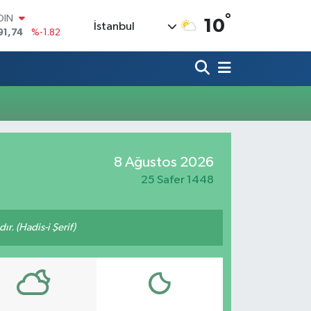
°
OIN
10
İstanbul
91,74
%-1.82
AR
3620
%0.02
O
8690
%0.19
LİN
0380
%0.18
TIN
2,09000
%0.19
100
8 Ağustos 2026
98,00
%0
25 Safer 1448
ır. (Hadis-i Şerif)