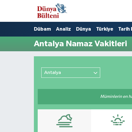
Nöbetçi Eczaneler
Dübam
Analiz
Dünya
Türkiye
Tarih
Hava Durumu
Antalya Namaz Vakitleri
Namaz Vakitleri
Trafik Durumu
Antalya
Süper Lig Puan Durumu ve Fikstür
Müminlerin en hayı
Tüm Manşetler
Son Dakika Haberleri
Haber Arşivi