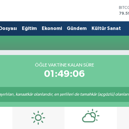
BITC
79.5
DOL
45,4
 Dosyası
Eğitim
Ekonomi
Gündem
Kültür Sanat
EUR
53,3
STER
61,6
G.AL
686
ÖĞLE VAKTİNE KALAN SÜRE
BİST
01:49:06
14.5
rlıları, kanaatkâr olanlarıdır, en şerlileri de tamahkâr (açgözlü) olanlarıd