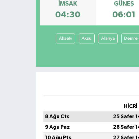
İMSAK
GÜNEŞ
04:30
06:01
Akseki
Aksu
Alanya
Demre
HİCRİ
8 Ağu Cts
25 Safer 
9 Ağu Paz
26 Safer 
10 Ağu Pts
27 Safer 