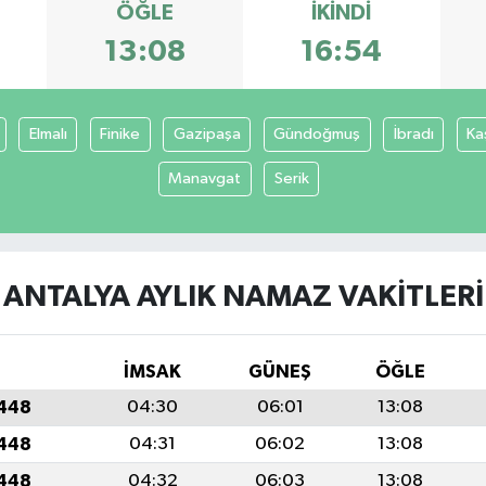
ÖĞLE
İKINDI
13:08
16:54
Elmalı
Finike
Gazipaşa
Gündoğmuş
İbradı
Ka
Manavgat
Serik
ANTALYA AYLIK NAMAZ VAKITLERI
İMSAK
GÜNEŞ
ÖĞLE
1448
04:30
06:01
13:08
1448
04:31
06:02
13:08
1448
04:32
06:03
13:08