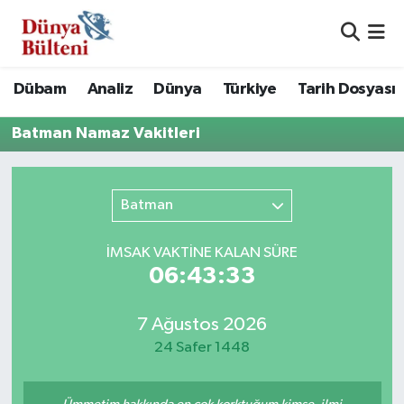
Nöbetçi Eczaneler
Dübam
Analiz
Dünya
Türkiye
Tarih Dosyası
Hava Durumu
Batman Namaz Vakitleri
Namaz Vakitleri
Batman
Trafik Durumu
Süper Lig Puan Durumu ve Fikstür
İMSAK VAKTİNE KALAN SÜRE
06:43:33
Tüm Manşetler
7 Ağustos 2026
Son Dakika Haberleri
24 Safer 1448
Haber Arşivi