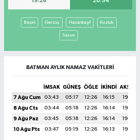
19:26
20:54
Beşiri
Gercüş
Hasankeyf
Kozluk
Sason
BATMAN AYLIK NAMAZ VAKITLERI
İMSAK
GÜNEŞ
ÖĞLE
İKINDI
AKŞAM
7 Ağu Cum
03:43
05:17
12:26
16:15
19:26
8 Ağu Cts
03:44
05:18
12:26
16:14
19:25
9 Ağu Paz
03:45
05:18
12:26
16:14
19:24
10 Ağu Pts
03:47
05:19
12:26
16:13
19:23