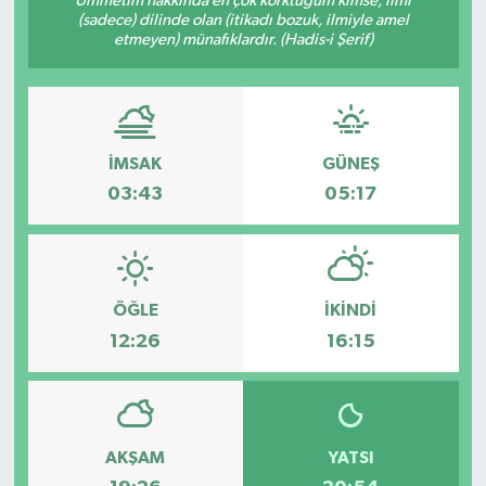
Ümmetim hakkında en çok korktuğum kimse, ilmi
(sadece) dilinde olan (itikadı bozuk, ilmiyle amel
etmeyen) münafıklardır. (Hadis-i Şerif)
İMSAK
GÜNEŞ
03:43
05:17
ÖĞLE
İKINDI
12:26
16:15
AKŞAM
YATSI