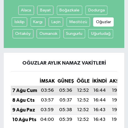
Alaca
Bayat
Boğazkale
Dodurga
İskilip
Kargı
Laçin
Mecitözü
Oğuzlar
Ortaköy
Osmancık
Sungurlu
Uğurludağ
OĞUZLAR AYLIK NAMAZ VAKITLERI
İMSAK
GÜNEŞ
ÖĞLE
İKINDI
AKŞAM
7 Ağu Cum
03:56
05:36
12:52
16:44
19:58
8 Ağu Cts
03:57
05:37
12:52
16:44
19:57
9 Ağu Paz
03:59
05:38
12:52
16:43
19:55
10 Ağu Pts
04:00
05:39
12:52
16:43
19:54