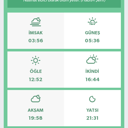
Nasihat edici olarak ölüm yeter. (Hadis-i Şerif)
İMSAK
GÜNEŞ
03:56
05:36
ÖĞLE
İKINDI
12:52
16:44
AKŞAM
YATSI
19:58
21:31