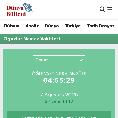
Nöbetçi Eczaneler
Dübam
Analiz
Dünya
Türkiye
Tarih Dosyası
Hava Durumu
Oğuzlar Namaz Vakitleri
Namaz Vakitleri
Çorum
Trafik Durumu
Süper Lig Puan Durumu ve Fikstür
ÖĞLE VAKTİNE KALAN SÜRE
04:55:29
Tüm Manşetler
7 Ağustos 2026
Son Dakika Haberleri
24 Safer 1448
Haber Arşivi