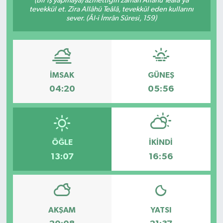
(Bir iş yapmaya) azmettiğin zaman Allâhü Teâlâ’ya
tevekkül et. Zira Allâhü Teâlâ, tevekkül eden kullarını
sever. (Âl-i İmrân Sûresi, 159)
İMSAK
GÜNEŞ
04:20
05:56
ÖĞLE
İKINDI
13:07
16:56
AKŞAM
YATSI