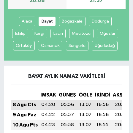
20:08
21:37
Alaca
Bayat
Boğazkale
Dodurga
İskilip
Kargı
Laçin
Mecitözü
Oğuzlar
Ortaköy
Osmancık
Sungurlu
Uğurludağ
BAYAT AYLIK NAMAZ VAKITLERI
İMSAK
GÜNEŞ
ÖĞLE
İKINDI
AKŞAM
8 Ağu Cts
04:20
05:56
13:07
16:56
20:08
9 Ağu Paz
04:22
05:57
13:07
16:56
20:07
10 Ağu Pts
04:23
05:58
13:07
16:55
20:06