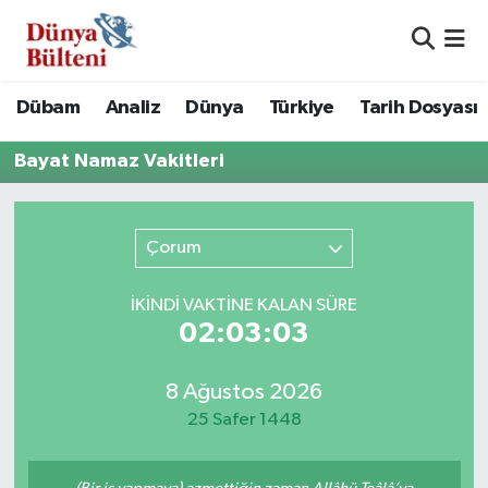
Nöbetçi Eczaneler
Dübam
Analiz
Dünya
Türkiye
Tarih Dosyası
Hava Durumu
Bayat Namaz Vakitleri
Namaz Vakitleri
Çorum
Trafik Durumu
Süper Lig Puan Durumu ve Fikstür
İKINDI VAKTİNE KALAN SÜRE
02:03:03
Tüm Manşetler
8 Ağustos 2026
Son Dakika Haberleri
25 Safer 1448
Haber Arşivi