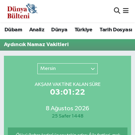
Nöbetçi Eczaneler
Dübam
Analiz
Dünya
Türkiye
Tarih Dosyası
Hava Durumu
Aydıncık Namaz Vakitleri
Namaz Vakitleri
Mersin
Trafik Durumu
Süper Lig Puan Durumu ve Fikstür
AKŞAM VAKTİNE KALAN SÜRE
03:01:22
Tüm Manşetler
8 Ağustos 2026
Son Dakika Haberleri
25 Safer 1448
Haber Arşivi