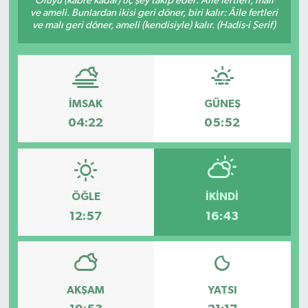
Ölüyü (kabre kadar) üç şey takip eder: Âile fertleri, malı
ve ameli. Bunlardan ikisi geri döner, biri kalır: Âile fertleri
ve malı geri döner, ameli (kendisiyle) kalır. (Hadis-i Şerif)
İMSAK
GÜNEŞ
04:22
05:52
ÖĞLE
İKINDI
12:57
16:43
AKŞAM
YATSI