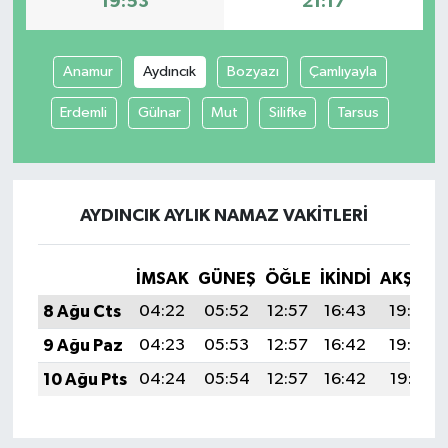
19:53
21:17
Anamur
Aydıncık
Bozyazı
Çamlıyayla
Erdemli
Gülnar
Mut
Silifke
Tarsus
AYDINCIK AYLIK NAMAZ VAKITLERI
İMSAK
GÜNEŞ
ÖĞLE
İKINDI
AKŞAM
8 Ağu Cts
04:22
05:52
12:57
16:43
19:53
9 Ağu Paz
04:23
05:53
12:57
16:42
19:52
10 Ağu Pts
04:24
05:54
12:57
16:42
19:51