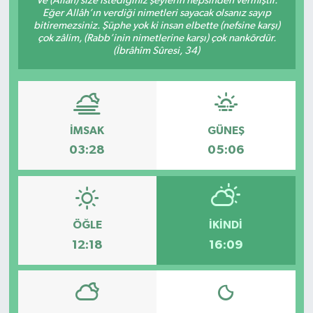
Ve (Allah) size istediğiniz şeylerin hepsinden vermiştir.
Eğer Allâh’ın verdiği nimetleri sayacak olsanız sayıp
bitiremezsiniz. Şüphe yok ki insan elbette (nefsine karşı)
çok zâlim, (Rabb’inin nimetlerine karşı) çok nankördür.
(İbrâhîm Sûresi, 34)
İMSAK
GÜNEŞ
03:28
05:06
ÖĞLE
İKINDI
12:18
16:09