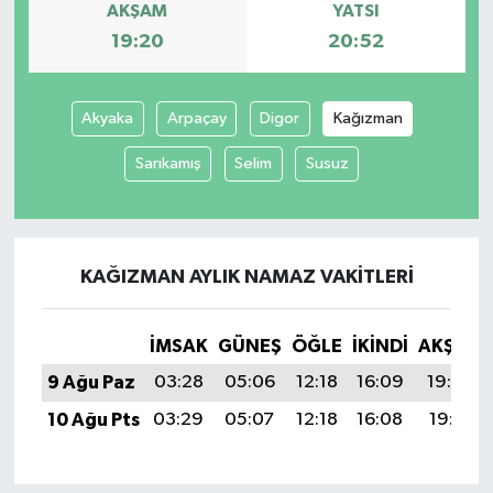
AKŞAM
YATSI
19:20
20:52
Akyaka
Arpaçay
Digor
Kağızman
Sarıkamış
Selim
Susuz
KAĞIZMAN AYLIK NAMAZ VAKITLERI
İMSAK
GÜNEŞ
ÖĞLE
İKINDI
AKŞAM
9 Ağu Paz
03:28
05:06
12:18
16:09
19:20
10 Ağu Pts
03:29
05:07
12:18
16:08
19:19