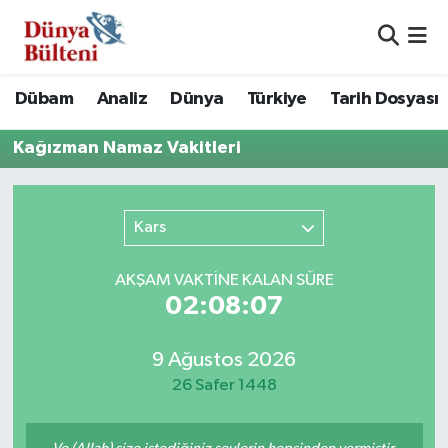
Nöbetçi Eczaneler
Dübam
Analiz
Dünya
Türkiye
Tarih Dosyası
Hava Durumu
Kağızman Namaz Vakitleri
Namaz Vakitleri
Kars
Trafik Durumu
Süper Lig Puan Durumu ve Fikstür
AKŞAM VAKTİNE KALAN SÜRE
02:08:07
Tüm Manşetler
9 Ağustos 2026
Son Dakika Haberleri
26 Safer 1448
Haber Arşivi