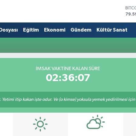
BITC
79.5
DOL
45,4
 Dosyası
Eğitim
Ekonomi
Gündem
Kültür Sanat
EUR
53,3
STER
61,6
G.AL
686
İMSAK VAKTİNE KALAN SÜRE
BİST
02:36:07
14.5
 Yetimi itip kakan işte odur. Ve (o kimse) yoksula yemek yedirilmesi içi