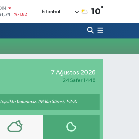
°
OIN
10
İstanbul
91,74
%-1.82
AR
3620
%0.02
O
8690
%0.19
LİN
0380
%0.18
TIN
2,09000
%0.19
100
7 Ağustos 2026
98,00
%0
24 Safer 1448
n teşvikte bulunmaz. (Mâûn Sûresi, 1-2-3)