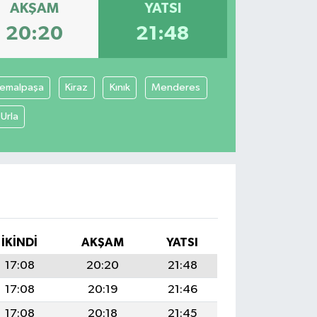
AKŞAM
YATSI
20:20
21:48
emalpaşa
Kiraz
Kınık
Menderes
Urla
İKINDI
AKŞAM
YATSI
17:08
20:20
21:48
17:08
20:19
21:46
17:08
20:18
21:45