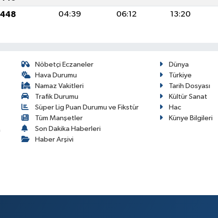
1448
04:39
06:12
13:20
Nöbetçi Eczaneler
Dünya
Hava Durumu
Türkiye
Namaz Vakitleri
Tarih Dosyası
Trafik Durumu
Kültür Sanat
Süper Lig Puan Durumu ve Fikstür
Hac
Tüm Manşetler
Künye Bilgileri
Son Dakika Haberleri
a
Haber Arşivi