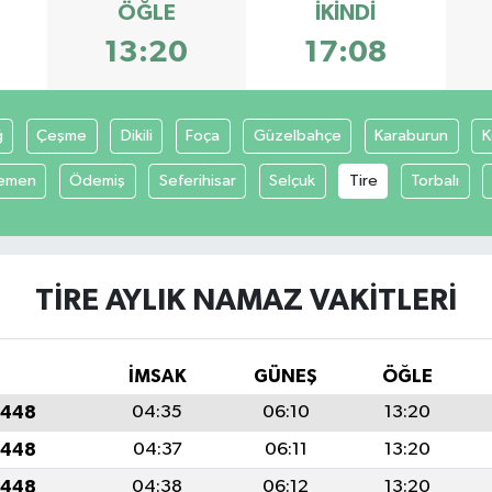
ÖĞLE
İKINDI
13:20
17:08
ğ
Çeşme
Dikili
Foça
Güzelbahçe
Karaburun
K
emen
Ödemiş
Seferihisar
Selçuk
Tire
Torbalı
TIRE AYLIK NAMAZ VAKITLERI
İMSAK
GÜNEŞ
ÖĞLE
1448
04:35
06:10
13:20
1448
04:37
06:11
13:20
1448
04:38
06:12
13:20