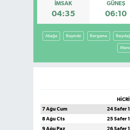
İMSAK
GÜNEŞ
04:35
06:10
Aliağa
Bayındır
Bergama
Beyda
Men
HİCRİ
7 Ağu Cum
24 Safer 
8 Ağu Cts
25 Safer 
9 Ağu Paz
26 Safer 