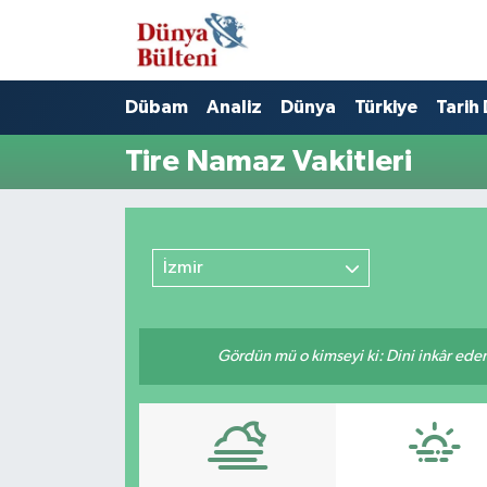
Nöbetçi Eczaneler
Dübam
Analiz
Dünya
Türkiye
Tarih
Hava Durumu
Tire Namaz Vakitleri
Namaz Vakitleri
Trafik Durumu
İzmir
Süper Lig Puan Durumu ve Fikstür
Gördün mü o kimseyi ki: Dini inkâr eder.
Tüm Manşetler
Son Dakika Haberleri
Haber Arşivi