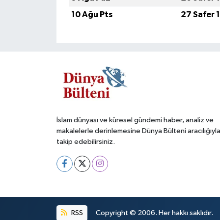
10 Ağu Pts
27 Safer 
İslam dünyası ve küresel gündemi haber, analiz ve
makalelerle derinlemesine Dünya Bülteni aracılığıyl
takip edebilirsiniz.
RSS
Copyright © 2006. Her hakkı saklıdır.