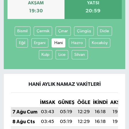
AKŞAM
YATSI
19:30
20:59
Bismil
Çermik
Çınar
Çüngüş
Dicle
Eğil
Ergani
Hani
Hazro
Kocaköy
Kulp
Lice
Silvan
HANI AYLIK NAMAZ VAKITLERI
İMSAK
GÜNEŞ
ÖĞLE
İKINDI
AKŞAM
7 Ağu Cum
03:43
05:19
12:29
16:18
19:30
8 Ağu Cts
03:45
05:19
12:29
16:18
19:29