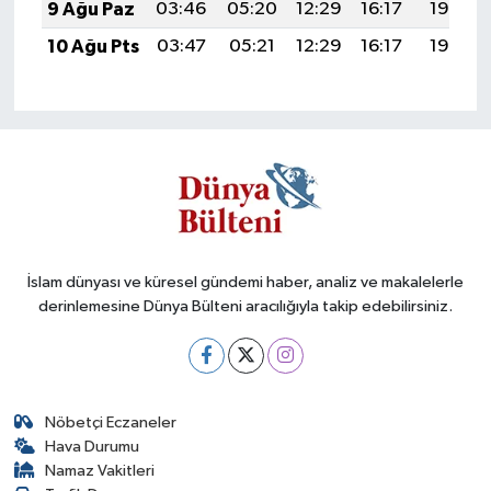
9 Ağu Paz
03:46
05:20
12:29
16:17
19:28
10 Ağu Pts
03:47
05:21
12:29
16:17
19:27
İslam dünyası ve küresel gündemi haber, analiz ve makalelerle
derinlemesine Dünya Bülteni aracılığıyla takip edebilirsiniz.
Nöbetçi Eczaneler
Hava Durumu
Namaz Vakitleri