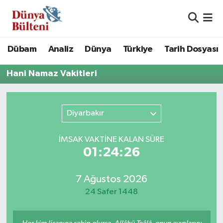
Nöbetçi Eczaneler
Dübam
Analiz
Dünya
Türkiye
Tarih Dosyası
Hava Durumu
Hani Namaz Vakitleri
Namaz Vakitleri
Diyarbakır
Trafik Durumu
Süper Lig Puan Durumu ve Fikstür
İMSAK VAKTİNE KALAN SÜRE
01:24:26
Tüm Manşetler
7 Ağustos 2026
Son Dakika Haberleri
24 Safer 1448
Haber Arşivi