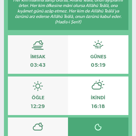
Her kim lisanına sahip olursa, Allâhü Teâlâ, onun ayıplarını
örter. Her kim öfkesine mâni olursa Allâhü Teâlâ, ona
kıyâmet günü azâp etmez. Her kim de Allâhü Teâlâ’ya
özrünü arz ederse Allâhü Teâlâ, onun özrünü kabul eder.
(Hadis-i Şerif)
İMSAK
GÜNEŞ
03:43
05:19
ÖĞLE
İKINDI
12:29
16:18