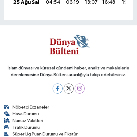
25 Ağu Sal
04:54
06:19
13:07
16:48
19:46
İslam dünyası ve küresel gündemi haber, analiz ve makalelerle
derinlemesine Dünya Bülteni aracılığıyla takip edebilirsiniz.
Nöbetçi Eczaneler
Hava Durumu
Namaz Vakitleri
Trafik Durumu
Süper Lig Puan Durumu ve Fikstür