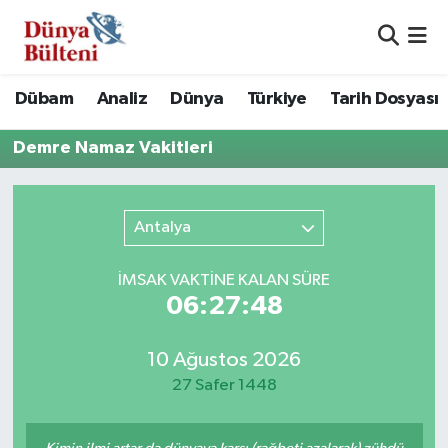
Nöbetçi Eczaneler
Dübam
Analiz
Dünya
Türkiye
Tarih Dosyası
Hava Durumu
Demre Namaz Vakitleri
Namaz Vakitleri
Antalya
Trafik Durumu
Süper Lig Puan Durumu ve Fikstür
İMSAK VAKTİNE KALAN SÜRE
06:27:48
Tüm Manşetler
10 Ağustos 2026
Son Dakika Haberleri
27 Safer 1448
Haber Arşivi