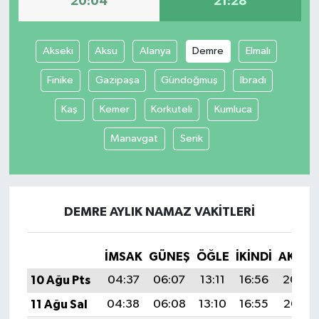
20:04
21:28
Akseki
Aksu
Alanya
Demre
Elmalı
Finike
Gazipaşa
Gündoğmuş
İbradı
Kaş
Kemer
Korkuteli
Kumluca
Manavgat
Serik
DEMRE AYLIK NAMAZ VAKITLERI
İMSAK
GÜNEŞ
ÖĞLE
İKINDI
AKŞA
10 Ağu Pts
04:37
06:07
13:11
16:56
20:04
11 Ağu Sal
04:38
06:08
13:10
16:55
20:03