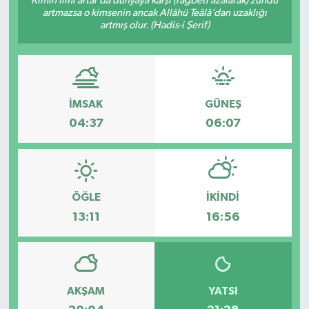
Kimin ilmi artar da dünyaya karşı (rağbeti azalarak) zühdü
artmazsa o kimsenin ancak Allâhü Teâlâ’dan uzaklığı
artmış olur. (Hadis-i Şerif)
İMSAK
GÜNEŞ
04:37
06:07
ÖĞLE
İKINDI
13:11
16:56
AKŞAM
YATSI