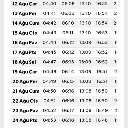
12 Ağu Çar
04:40
06:08
13:10
16:55
20:02
13 Ağu Per
04:41
06:09
13:10
16:54
20:01
14 Ağu Cum
04:42
06:10
13:10
16:54
20:00
15 Ağu Cts
04:43
06:11
13:10
16:53
19:58
16 Ağu Paz
04:44
06:12
13:09
16:53
19:57
17 Ağu Pts
04:45
06:12
13:09
16:52
19:56
18 Ağu Sal
04:47
06:13
13:09
16:52
19:55
19 Ağu Çar
04:48
06:14
13:09
16:51
19:54
20 Ağu Per
04:49
06:15
13:09
16:51
19:52
21 Ağu Cum
04:50
06:16
13:08
16:50
19:51
22 Ağu Cts
04:51
06:16
13:08
16:50
19:50
23 Ağu Paz
04:52
06:17
13:08
16:49
19:48
24 Ağu Pts
04:53
06:18
13:08
16:48
19:47