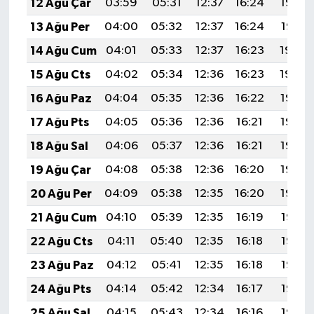
12 Ağu Çar
03:59
05:31
12:37
16:24
19:32
13 Ağu Per
04:00
05:32
12:37
16:24
19:31
14 Ağu Cum
04:01
05:33
12:37
16:23
19:30
15 Ağu Cts
04:02
05:34
12:36
16:23
19:29
16 Ağu Paz
04:04
05:35
12:36
16:22
19:27
17 Ağu Pts
04:05
05:36
12:36
16:21
19:26
18 Ağu Sal
04:06
05:37
12:36
16:21
19:25
19 Ağu Çar
04:08
05:38
12:36
16:20
19:23
20 Ağu Per
04:09
05:38
12:35
16:20
19:22
21 Ağu Cum
04:10
05:39
12:35
16:19
19:21
22 Ağu Cts
04:11
05:40
12:35
16:18
19:19
23 Ağu Paz
04:12
05:41
12:35
16:18
19:18
24 Ağu Pts
04:14
05:42
12:34
16:17
19:17
25 Ağu Sal
04:15
05:43
12:34
16:16
19:15