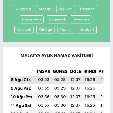
Akçadağ
Arapgir
Arguvan
Darende
Doğanşehir
Doğanyol
Hekimhan
Kuluncak
Pütürge
Yazıhan
Yeşilyurt
MALATYA AYLIK NAMAZ VAKITLERI
İMSAK
GÜNEŞ
ÖĞLE
İKINDI
AKŞA
8 Ağu Cts
03:53
05:28
12:37
16:26
19:37
9 Ağu Paz
03:55
05:29
12:37
16:26
19:36
10 Ağu Pts
03:56
05:30
12:37
16:25
19:35
11 Ağu Sal
03:57
05:30
12:37
16:25
19:34