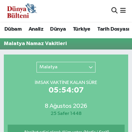
Nöbetçi Eczaneler
Dübam
Analiz
Dünya
Türkiye
Tarih Dosyası
Hava Durumu
Malatya Namaz Vakitleri
Namaz Vakitleri
Malatya
Trafik Durumu
Süper Lig Puan Durumu ve Fikstür
İMSAK VAKTİNE KALAN SÜRE
05:54:07
Tüm Manşetler
8 Ağustos 2026
Son Dakika Haberleri
25 Safer 1448
Haber Arşivi