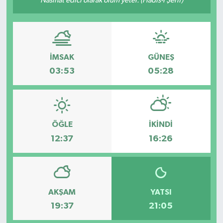
Nasihat edici olarak ölüm yeter. (Hadis-i Şerif)
İMSAK
GÜNEŞ
03:53
05:28
ÖĞLE
İKINDI
12:37
16:26
AKŞAM
YATSI
19:37
21:05