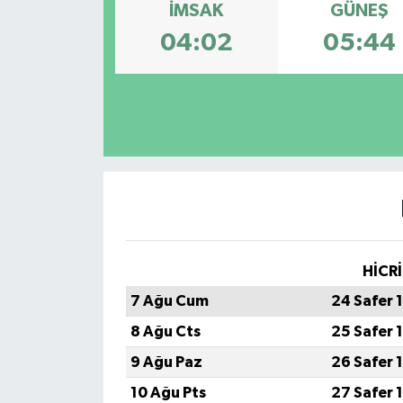
İMSAK
GÜNEŞ
04:02
05:44
HİCRİ
7 Ağu Cum
24 Safer 
8 Ağu Cts
25 Safer 
9 Ağu Paz
26 Safer 
10 Ağu Pts
27 Safer 