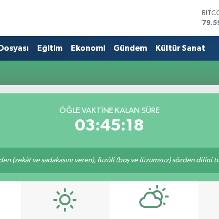
BITC
79.5
DOL
45,4
 Dosyası
Eğitim
Ekonomi
Gündem
Kültür Sanat
EUR
53,3
STER
61,6
G.AL
686
ÖĞLE VAKTİNE KALAN SÜRE
BİST
03:45:18
14.5
eden (zekât ve sadakasını veren), fuzûlî (boş ve lüzumsuz) sözden dilini 