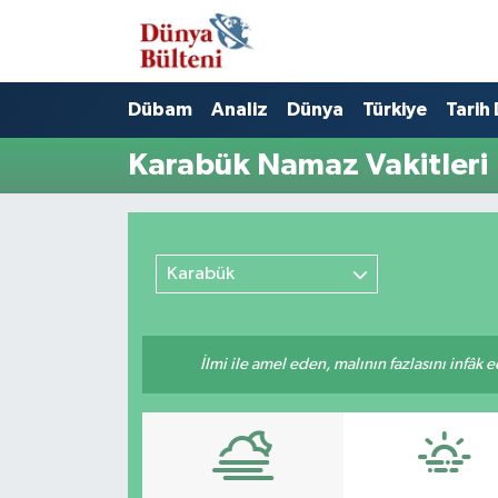
Nöbetçi Eczaneler
Dübam
Analiz
Dünya
Türkiye
Tarih
Hava Durumu
Karabük Namaz Vakitleri
Namaz Vakitleri
Trafik Durumu
Karabük
Süper Lig Puan Durumu ve Fikstür
İlmi ile amel eden, malının fazlasını infâk 
Tüm Manşetler
Son Dakika Haberleri
Haber Arşivi