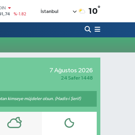
°
OIN
10
İstanbul
91,74
%-1.82
AR
3620
%0.02
O
8690
%0.19
LİN
0380
%0.18
TIN
2,09000
%0.19
100
7 Ağustos 2026
98,00
%0
24 Safer 1448
tutan kimseye müjdeler olsun. (Hadis-i Şerif)