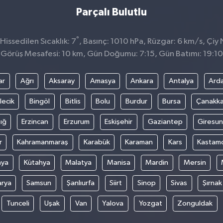
Parçalı Bulutlu
°
issedilen Sıcaklık: 7
, Basınç: 1010 hPa, Rüzgar: 6 km/s, Çiy 
Görüş Mesafesi: 10 km, Gün Doğumu: 7:15, Gün Batımı: 19:10
ar
Ağrı
Aksaray
Amasya
Ankara
Antalya
Ard
lecik
Bingöl
Bitlis
Bolu
Burdur
Bursa
Çanakka
ığ
Erzincan
Erzurum
Eskişehir
Gaziantep
Giresun
r
Kahramanmaraş
Karabük
Karaman
Kars
Kastam
nya
Kütahya
Malatya
Manisa
Mardin
Mersin
arya
Samsun
Şanlıurfa
Siirt
Sinop
Sivas
Şırnak
Tunceli
Uşak
Van
Yalova
Yozgat
Zonguldak