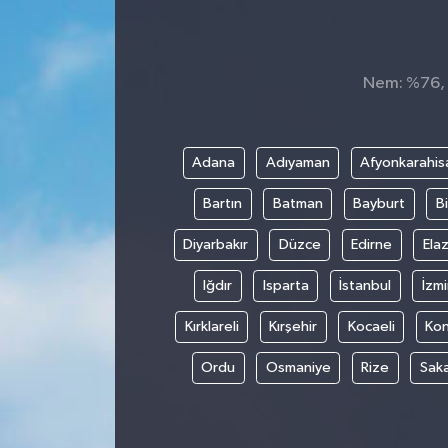
Nem: %76, H
Adana
Adıyaman
Afyonkarahis
Bartın
Batman
Bayburt
Bi
Diyarbakır
Düzce
Edirne
Elaz
Iğdır
Isparta
İstanbul
İzmi
Kırklareli
Kırşehir
Kocaeli
Ko
Ordu
Osmaniye
Rize
Sak