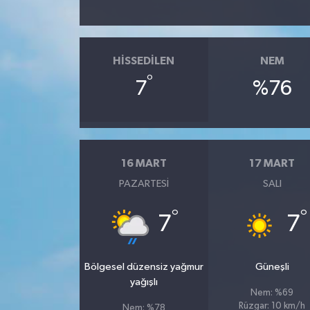
HISSEDILEN
NEM
°
7
%76
16 MART
17 MART
PAZARTESI
SALI
°
°
7
7
Bölgesel düzensiz yağmur
Güneşli
yağışlı
Nem: %69
Rüzgar: 10 km/h
Nem: %78