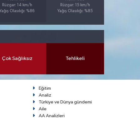
Rüzgar: 14 km/h
Rüzgar: 15 km/h
Yağış Olasılığı: %86
Yağış Olasılığı: %85
Çok Sağlıksız
Tehlikeli
Eğitim
Analiz
Türkiye ve Dünya gündemi
Aile
AA Analizleri