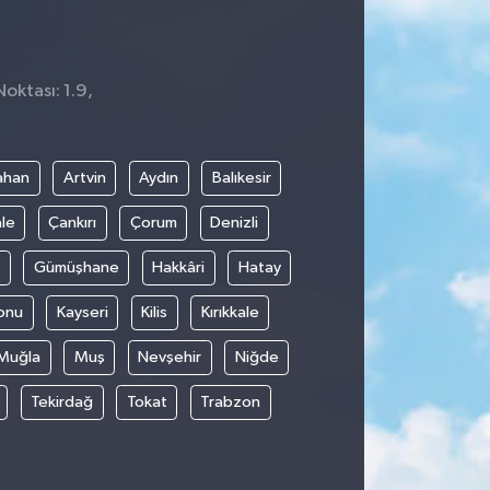
Noktası: 1.9,
ahan
Artvin
Aydın
Balıkesir
le
Çankırı
Çorum
Denizli
Gümüşhane
Hakkâri
Hatay
onu
Kayseri
Kilis
Kırıkkale
Muğla
Muş
Nevşehir
Niğde
Tekirdağ
Tokat
Trabzon