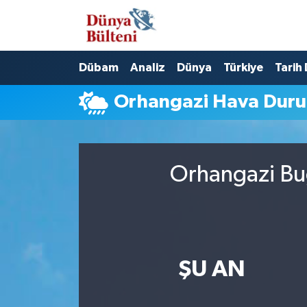
Nöbetçi Eczaneler
Dübam
Analiz
Dünya
Türkiye
Tarih
Hava Durumu
Orhangazi Hava Dur
Namaz Vakitleri
Trafik Durumu
Orhangazi Bug
Süper Lig Puan Durumu ve Fikstür
Tüm Manşetler
Son Dakika Haberleri
ŞU AN
Haber Arşivi