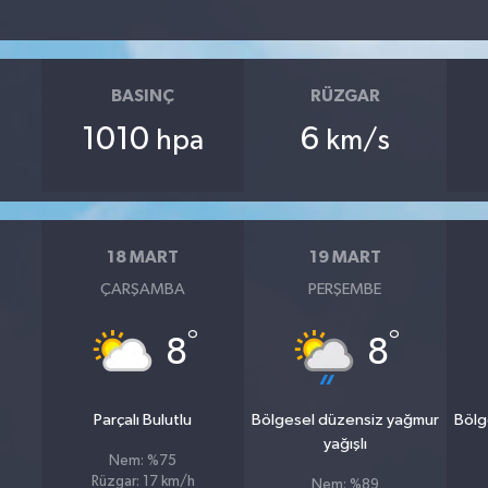
BASINÇ
RÜZGAR
1010
6
hpa
km/s
18 MART
19 MART
ÇARŞAMBA
PERŞEMBE
°
°
8
8
Parçalı Bulutlu
Bölgesel düzensiz yağmur
Bölg
yağışlı
Nem: %75
Rüzgar: 17 km/h
Nem: %89