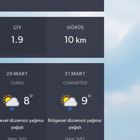
ÇIY
GÖRÜŞ
1.9
10
km
20 MART
21 MART
CUMA
CUMARTESI
°
°
8
9
esel düzensiz yağmur
Bölgesel düzensiz yağmur
yağışlı
yağışlı
Nem: %91
Nem: %85