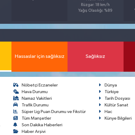
Rüzgar: 18 km/h
Yağış Olasılığı: %89
Hassaslar için sağlıksız
Sağlıksız
Nöbetçi Eczaneler
Dünya
Hava Durumu
Türkiye
Namaz Vakitleri
Tarih Dosyası
Trafik Durumu
Kültür Sanat
Süper Lig Puan Durumu ve Fikstür
Hac
Tüm Manşetler
Künye Bilgileri
Son Dakika Haberleri
a
Haber Arşivi