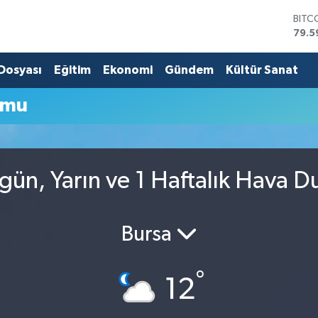
BITC
79.5
DOL
45,4
 Dosyası
Eğitim
Ekonomi
Gündem
Kültür Sanat
EUR
53,3
umu
STER
61,6
G.AL
686
BİST
ün, Yarın ve 1 Haftalık Hava 
14.5
Bursa
°
12