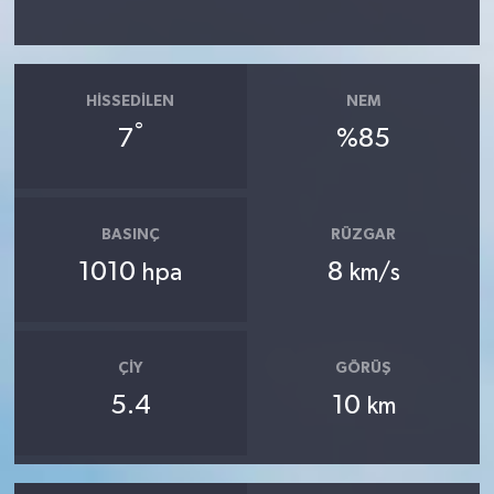
HISSEDILEN
NEM
°
7
%85
BASINÇ
RÜZGAR
1010
8
hpa
km/s
ÇIY
GÖRÜŞ
5.4
10
km