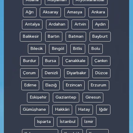
Ağrı
Aksaray
Amasya
Ankara
Antalya
Ardahan
Artvin
Aydın
Balıkesir
Bartın
Batman
Bayburt
Bilecik
Bingöl
Bitlis
Bolu
Burdur
Bursa
Çanakkale
Çankırı
Çorum
Denizli
Diyarbakır
Düzce
Edirne
Elazığ
Erzincan
Erzurum
Eskişehir
Gaziantep
Giresun
Gümüşhane
Hakkâri
Hatay
Iğdır
Isparta
İstanbul
İzmir