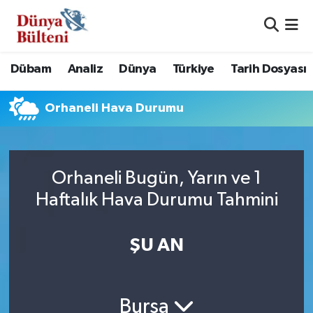
Nöbetçi Eczaneler
Dübam
Analiz
Dünya
Türkiye
Tarih Dosyası
Hava Durumu
Orhaneli Hava Durumu
Namaz Vakitleri
Trafik Durumu
Orhaneli Bugün, Yarın ve 1
Süper Lig Puan Durumu ve Fikstür
Haftalık Hava Durumu Tahmini
Tüm Manşetler
ŞU AN
Son Dakika Haberleri
Haber Arşivi
Bursa