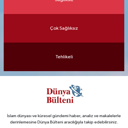
Çok Sağlıksız
Tehlikeli
İslam dünyası ve küresel gündemi haber, analiz ve makalelerle
derinlemesine Dünya Bülteni aracılığıyla takip edebilirsiniz.