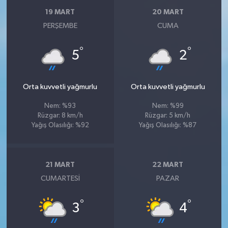
19 MART
20 MART
PERŞEMBE
CUMA
°
°
5
2
Orta kuvvetli yağmurlu
Orta kuvvetli yağmurlu
Nem: %93
Nem: %99
Rüzgar: 8 km/h
Rüzgar: 5 km/h
Yağış Olasılığı: %92
Yağış Olasılığı: %87
21 MART
22 MART
CUMARTESI
PAZAR
°
°
3
4