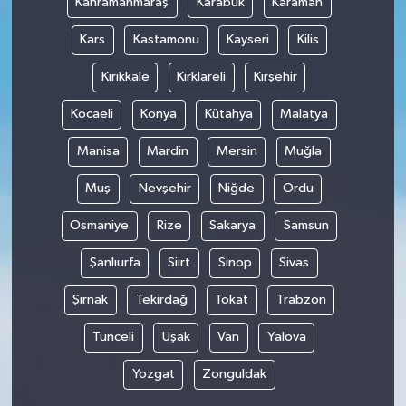
Kahramanmaraş
Karabük
Karaman
Kars
Kastamonu
Kayseri
Kilis
Kırıkkale
Kırklareli
Kırşehir
Kocaeli
Konya
Kütahya
Malatya
Manisa
Mardin
Mersin
Muğla
Muş
Nevşehir
Niğde
Ordu
Osmaniye
Rize
Sakarya
Samsun
Şanlıurfa
Siirt
Sinop
Sivas
Şırnak
Tekirdağ
Tokat
Trabzon
Tunceli
Uşak
Van
Yalova
Yozgat
Zonguldak