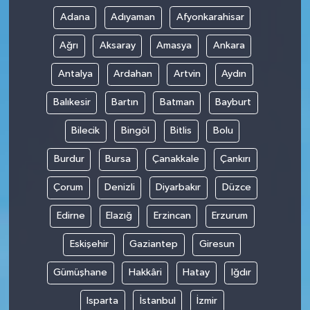
Adana
Adıyaman
Afyonkarahisar
Ağrı
Aksaray
Amasya
Ankara
Antalya
Ardahan
Artvin
Aydın
Balıkesir
Bartın
Batman
Bayburt
Bilecik
Bingöl
Bitlis
Bolu
Burdur
Bursa
Çanakkale
Çankırı
Çorum
Denizli
Diyarbakır
Düzce
Edirne
Elazığ
Erzincan
Erzurum
Eskişehir
Gaziantep
Giresun
Gümüşhane
Hakkâri
Hatay
Iğdır
Isparta
İstanbul
İzmir