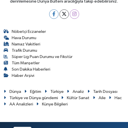
derinlemesine Dünya Bülteni aracılığıyla takip edebilirsiniz.
Nöbetçi Eczaneler
Hava Durumu
Namaz Vakitleri
Trafik Durumu
Süper Lig Puan Durumu ve Fikstür
Tüm Manşetler
Son Dakika Haberleri
Haber Arşivi
Dünya
Eğitim
Türkiye
Analiz
Tarih Dosyası
Türkiye ve Dünya gündemi
Kültür Sanat
Aile
Hac
AA Analizleri
Künye Bilgileri