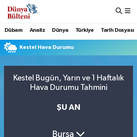
Nöbetçi Eczaneler
Dübam
Analiz
Dünya
Türkiye
Tarih Dosyası
Hava Durumu
Kestel Hava Durumu
Namaz Vakitleri
Trafik Durumu
Kestel Bugün, Yarın ve 1 Haftalık
Süper Lig Puan Durumu ve Fikstür
Hava Durumu Tahmini
Tüm Manşetler
ŞU AN
Son Dakika Haberleri
Haber Arşivi
Bursa