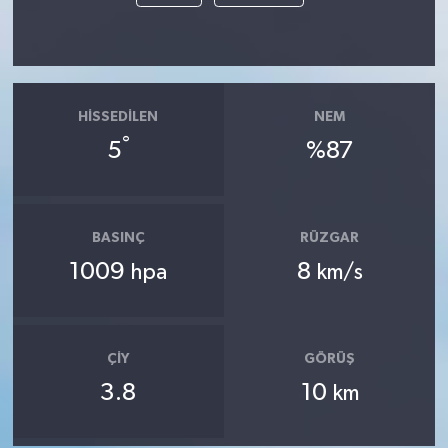
HISSEDILEN
NEM
°
5
%87
BASINÇ
RÜZGAR
1009
8
hpa
km/s
ÇIY
GÖRÜŞ
3.8
10
km