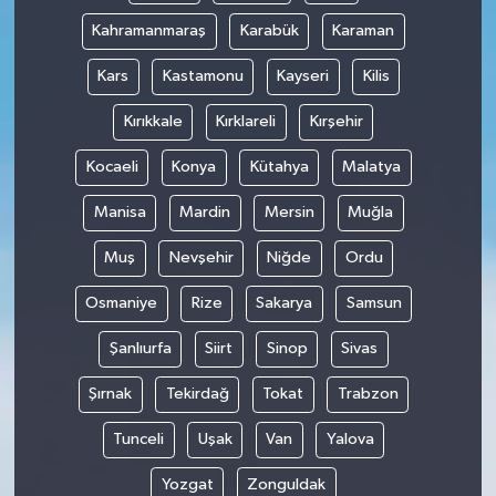
Kahramanmaraş
Karabük
Karaman
Kars
Kastamonu
Kayseri
Kilis
Kırıkkale
Kırklareli
Kırşehir
Kocaeli
Konya
Kütahya
Malatya
Manisa
Mardin
Mersin
Muğla
Muş
Nevşehir
Niğde
Ordu
Osmaniye
Rize
Sakarya
Samsun
Şanlıurfa
Siirt
Sinop
Sivas
Şırnak
Tekirdağ
Tokat
Trabzon
Tunceli
Uşak
Van
Yalova
Yozgat
Zonguldak