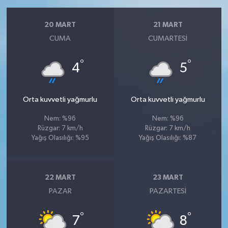
20 MART
21 MART
CUMA
CUMARTESI
°
°
4
5
Orta kuvvetli yağmurlu
Orta kuvvetli yağmurlu
Nem: %96
Nem: %96
Rüzgar: 7 km/h
Rüzgar: 7 km/h
Yağış Olasılığı: %95
Yağış Olasılığı: %87
22 MART
23 MART
PAZAR
PAZARTESI
°
°
7
8