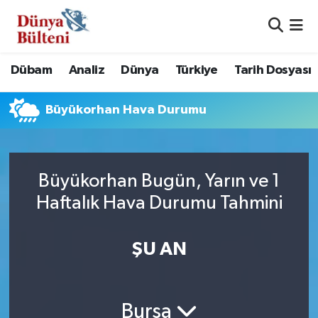
Nöbetçi Eczaneler
Dübam
Analiz
Dünya
Türkiye
Tarih Dosyası
Hava Durumu
Büyükorhan Hava Durumu
Namaz Vakitleri
Trafik Durumu
Büyükorhan Bugün, Yarın ve 1
Süper Lig Puan Durumu ve Fikstür
Haftalık Hava Durumu Tahmini
Tüm Manşetler
ŞU AN
Son Dakika Haberleri
Haber Arşivi
Bursa