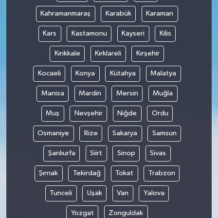
Kahramanmaraş
Karabük
Karaman
Kars
Kastamonu
Kayseri
Kilis
Kırıkkale
Kırklareli
Kırşehir
Kocaeli
Konya
Kütahya
Malatya
Manisa
Mardin
Mersin
Muğla
Muş
Nevşehir
Niğde
Ordu
Osmaniye
Rize
Sakarya
Samsun
Şanlıurfa
Siirt
Sinop
Sivas
Şırnak
Tekirdağ
Tokat
Trabzon
Tunceli
Uşak
Van
Yalova
Yozgat
Zonguldak