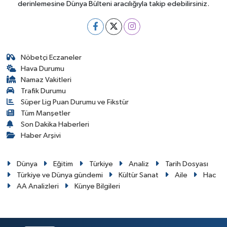
derinlemesine Dünya Bülteni aracılığıyla takip edebilirsiniz.
Nöbetçi Eczaneler
Hava Durumu
Namaz Vakitleri
Trafik Durumu
Süper Lig Puan Durumu ve Fikstür
Tüm Manşetler
Son Dakika Haberleri
Haber Arşivi
Dünya
Eğitim
Türkiye
Analiz
Tarih Dosyası
Türkiye ve Dünya gündemi
Kültür Sanat
Aile
Hac
AA Analizleri
Künye Bilgileri