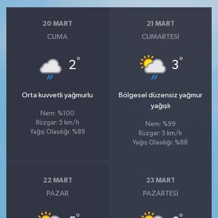
20 MART
21 MART
CUMA
CUMARTESI
°
°
2
3
Orta kuvvetli yağmurlu
Bölgesel düzensiz yağmur
yağışlı
Nem: %100
Rüzgar: 5 km/h
Nem: %99
Yağış Olasılığı: %89
Rüzgar: 5 km/h
Yağış Olasılığı: %88
22 MART
23 MART
PAZAR
PAZARTESI