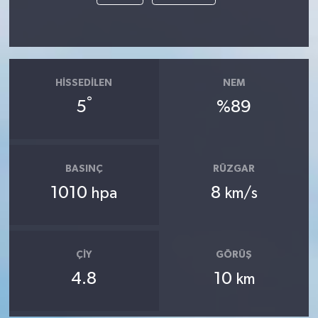
HISSEDILEN
NEM
°
5
%89
BASINÇ
RÜZGAR
1010
8
hpa
km/s
ÇIY
GÖRÜŞ
4.8
10
km