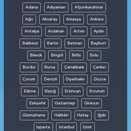
Adana
Adıyaman
Afyonkarahisar
Ağrı
Aksaray
Amasya
Ankara
Antalya
Ardahan
Artvin
Aydın
Balıkesir
Bartın
Batman
Bayburt
Bilecik
Bingöl
Bitlis
Bolu
Burdur
Bursa
Çanakkale
Çankırı
Çorum
Denizli
Diyarbakır
Düzce
Edirne
Elazığ
Erzincan
Erzurum
Eskişehir
Gaziantep
Giresun
Gümüşhane
Hakkâri
Hatay
Iğdır
Isparta
İstanbul
İzmir