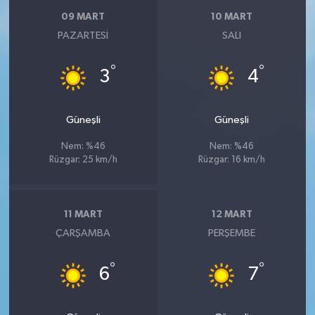
09 MART
10 MART
PAZARTESI
SALI
°
°
3
4
Güneşli
Güneşli
Nem: %46
Nem: %46
Rüzgar: 25 km/h
Rüzgar: 16 km/h
11 MART
12 MART
ÇARŞAMBA
PERŞEMBE
°
°
6
7