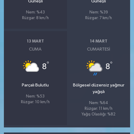
Güneşli
Güneşli
Nem: %43
Nem: %39
Rüzgar: 8 km/h
Rüzgar: 7 km/h
13 MART
14 MART
CUMA
CUMARTESI
°
°
8
8
Parçalı Bulutlu
Bölgesel düzensiz yağmur
yağışlı
Nem: %53
Rüzgar: 10 km/h
Nem: %64
Rüzgar: 11 km/h
Yağış Olasılığı: %82