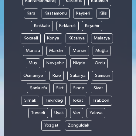
Kahramanmaraş
Karabük
Karaman
Kars
Kastamonu
Kayseri
Kilis
Kırıkkale
Kırklareli
Kırşehir
Kocaeli
Konya
Kütahya
Malatya
Manisa
Mardin
Mersin
Muğla
Muş
Nevşehir
Niğde
Ordu
Osmaniye
Rize
Sakarya
Samsun
Şanlıurfa
Siirt
Sinop
Sivas
Şırnak
Tekirdağ
Tokat
Trabzon
Tunceli
Uşak
Van
Yalova
Yozgat
Zonguldak