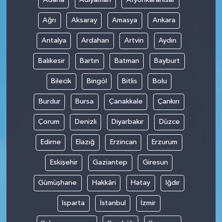
Ağrı
Aksaray
Amasya
Ankara
Antalya
Ardahan
Artvin
Aydın
Balıkesir
Bartın
Batman
Bayburt
Bilecik
Bingöl
Bitlis
Bolu
Burdur
Bursa
Çanakkale
Çankırı
Çorum
Denizli
Diyarbakır
Düzce
Edirne
Elazığ
Erzincan
Erzurum
Eskişehir
Gaziantep
Giresun
Gümüşhane
Hakkâri
Hatay
Iğdır
Isparta
İstanbul
İzmir