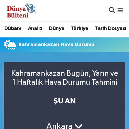
Nöbetçi Eczaneler
Dübam
Analiz
Dünya
Türkiye
Tarih Dosyası
Hava Durumu
Kahramankazan Hava Durumu
Namaz Vakitleri
Trafik Durumu
Kahramankazan Bugün, Yarın ve
Süper Lig Puan Durumu ve Fikstür
1 Haftalık Hava Durumu Tahmini
Tüm Manşetler
ŞU AN
Son Dakika Haberleri
Haber Arşivi
Ankara