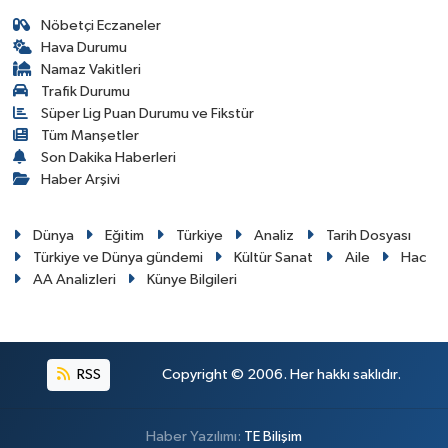
Nöbetçi Eczaneler
Hava Durumu
Namaz Vakitleri
Trafik Durumu
Süper Lig Puan Durumu ve Fikstür
Tüm Manşetler
Son Dakika Haberleri
Haber Arşivi
Dünya
Eğitim
Türkiye
Analiz
Tarih Dosyası
Türkiye ve Dünya gündemi
Kültür Sanat
Aile
Hac
AA Analizleri
Künye Bilgileri
RSS
Copyright © 2006. Her hakkı saklıdır.
Haber Yazılımı:
TE Bilişim