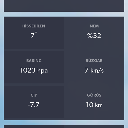
HISSEDILEN
NEM
°
7
%32
BASINÇ
RÜZGAR
1023
7
hpa
km/s
ÇIY
GÖRÜŞ
-7.7
10
km