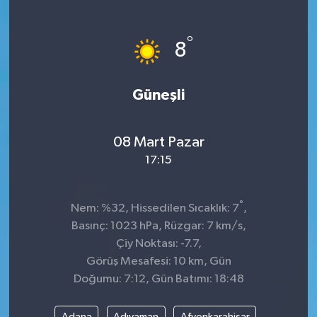
°
8
Güneşli
08 Mart Pazar
17:15
°
Nem: %32, Hissedilen Sıcaklık: 7
,
Basınç: 1023 hPa, Rüzgar: 7 km/s,
Çiy Noktası: -7.7,
Görüş Mesafesi: 10 km, Gün
Doğumu: 7:12, Gün Batımı: 18:48
Adana
Adıyaman
Afyonkarahisar