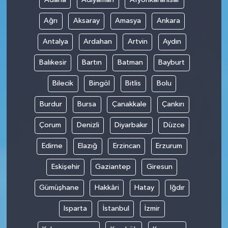
Ağrı
Aksaray
Amasya
Ankara
Antalya
Ardahan
Artvin
Aydın
Balıkesir
Bartın
Batman
Bayburt
Bilecik
Bingöl
Bitlis
Bolu
Burdur
Bursa
Çanakkale
Çankırı
Çorum
Denizli
Diyarbakır
Düzce
Edirne
Elazığ
Erzincan
Erzurum
Eskişehir
Gaziantep
Giresun
Gümüşhane
Hakkâri
Hatay
Iğdır
Isparta
İstanbul
İzmir