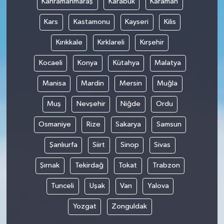
Kahramanmaraş
Karabük
Karaman
Kars
Kastamonu
Kayseri
Kilis
Kırıkkale
Kırklareli
Kırşehir
Kocaeli
Konya
Kütahya
Malatya
Manisa
Mardin
Mersin
Muğla
Muş
Nevşehir
Niğde
Ordu
Osmaniye
Rize
Sakarya
Samsun
Şanlıurfa
Siirt
Sinop
Sivas
Şırnak
Tekirdağ
Tokat
Trabzon
Tunceli
Uşak
Van
Yalova
Yozgat
Zonguldak