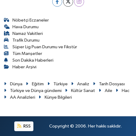
Nöbetçi Eczaneler
Hava Durumu
Namaz Vakitleri
Trafik Durumu
Süper Lig Puan Durumu ve Fikstür
Tüm Manşetler
Son Dakika Haberleri
Haber Arşivi
Dünya
Eğitim
Türkiye
Analiz
Tarih Dosyası
Türkiye ve Dünya gündemi
Kültür Sanat
Aile
Hac
AA Analizleri
Künye Bilgileri
RSS
Copyright © 2006. Her hakkı saklıdır.