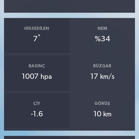
HISSEDILEN
NEM
°
7
%34
BASINÇ
RÜZGAR
1007
17
hpa
km/s
ÇIY
GÖRÜŞ
-1.6
10
km