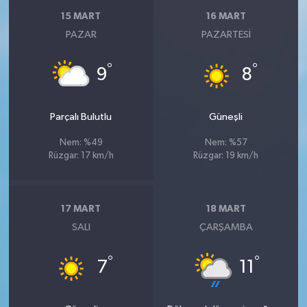
15 MART
16 MART
PAZAR
PAZARTESI
°
°
9
8
Parçalı Bulutlu
Güneşli
Nem: %49
Nem: %57
Rüzgar: 17 km/h
Rüzgar: 19 km/h
17 MART
18 MART
SALI
ÇARŞAMBA
°
°
7
11