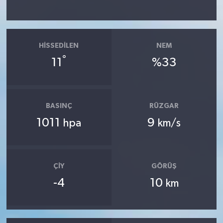
HISSEDILEN
NEM
°
11
%33
BASINÇ
RÜZGAR
1011
9
hpa
km/s
ÇIY
GÖRÜŞ
-4
10
km