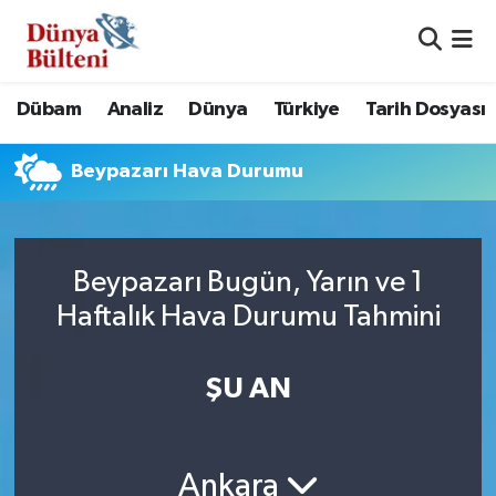
Nöbetçi Eczaneler
Dübam
Analiz
Dünya
Türkiye
Tarih Dosyası
Hava Durumu
Beypazarı Hava Durumu
Namaz Vakitleri
Trafik Durumu
Beypazarı Bugün, Yarın ve 1
Süper Lig Puan Durumu ve Fikstür
Haftalık Hava Durumu Tahmini
Tüm Manşetler
ŞU AN
Son Dakika Haberleri
Haber Arşivi
Ankara