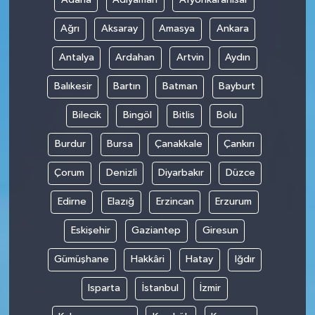
Ağrı
Aksaray
Amasya
Ankara
Antalya
Ardahan
Artvin
Aydın
Balıkesir
Bartın
Batman
Bayburt
Bilecik
Bingöl
Bitlis
Bolu
Burdur
Bursa
Çanakkale
Çankırı
Çorum
Denizli
Diyarbakır
Düzce
Edirne
Elazığ
Erzincan
Erzurum
Eskişehir
Gaziantep
Giresun
Gümüşhane
Hakkâri
Hatay
Iğdır
Isparta
İstanbul
İzmir