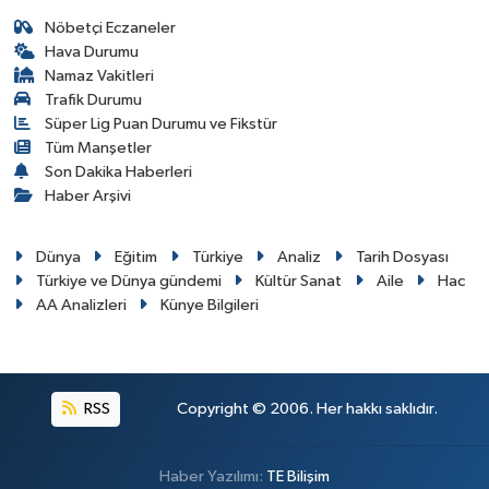
Nöbetçi Eczaneler
Hava Durumu
Namaz Vakitleri
Trafik Durumu
Süper Lig Puan Durumu ve Fikstür
Tüm Manşetler
Son Dakika Haberleri
Haber Arşivi
Dünya
Eğitim
Türkiye
Analiz
Tarih Dosyası
Türkiye ve Dünya gündemi
Kültür Sanat
Aile
Hac
AA Analizleri
Künye Bilgileri
RSS
Copyright © 2006. Her hakkı saklıdır.
Haber Yazılımı:
TE Bilişim