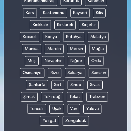
Kahramanmaraş
Karabük
Karaman
Kars
Kastamonu
Kayseri
Kilis
Kırıkkale
Kırklareli
Kırşehir
Kocaeli
Konya
Kütahya
Malatya
Manisa
Mardin
Mersin
Muğla
Muş
Nevşehir
Niğde
Ordu
Osmaniye
Rize
Sakarya
Samsun
Şanlıurfa
Siirt
Sinop
Sivas
Şırnak
Tekirdağ
Tokat
Trabzon
Tunceli
Uşak
Van
Yalova
Yozgat
Zonguldak