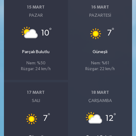
15 MART
16 MART
PAZAR
PAZARTESI
°
°
10
7
Parçalı Bulutlu
Güneşli
Nem: %50
Nem: %61
Rüzgar: 24 km/h
Rüzgar: 22 km/h
17 MART
18 MART
SALI
ÇARŞAMBA
°
°
7
12