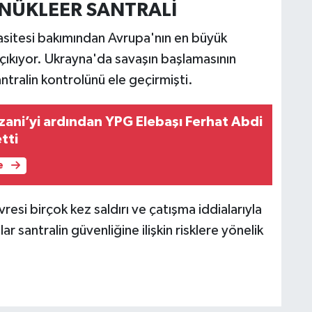
NÜKLEER SANTRALİ
pasitesi bakımından Avrupa'nın en büyük
e çıkıyor. Ukrayna'da savaşın başlamasının
ralin kontrolünü ele geçirmişti.
zani’yi ardından YPG Elebaşı Ferhat Abdi
tti
e
esi birçok kez saldırı ve çatışma iddialarıyla
r santralin güvenliğine ilişkin risklere yönelik