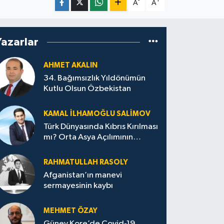
-
+
A
A
Yazarlar
AHMET AKALIN
34. Bağımsızlık Yıldönümün
Kutlu Olsun Özbekistan
KAMAL İLHAMOĞLU SALIMOV
Türk Dünyasında Kıbrıs Kırılması
mı? Orta Asya Açılımının
Ankara Merkezli Jeopolitik
Yansımaları
RAHMATULLAH RASOLY
Afganistan’ın manevi
sermayesinin kaybı
MEHMET ÖZAY
Güney Kore’de Covid-19