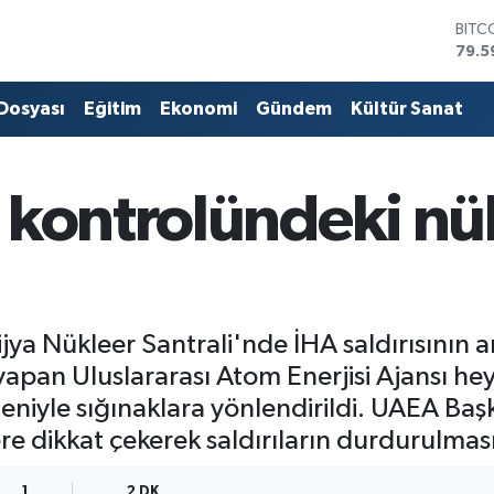
DOL
45,4
EUR
53,3
 Dosyası
Eğitim
Ekonomi
Gündem
Kültür Sanat
STER
61,6
G.AL
686
 kontrolündeki nük
BİST
14.5
BITC
79.5
jya Nükleer Santrali'nde İHA saldırısının 
yapan Uluslararası Atom Enerjisi Ajansı hey
deniyle sığınaklara yönlendirildi. UAEA Baş
ere dikkat çekerek saldırıların durdurulma
1
2 DK