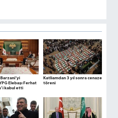
Barzani’yi
Katliamdan 3 yıl sonra cenaze
YPG Elebaşı Ferhat
töreni
’i kabul etti