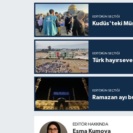
EDITÖRÜN SEÇTIĞI
Kudüs'teki Mü
EDITÖRÜN SEÇTIĞI
Türk hayırseve
EDITÖRÜN SEÇTIĞI
Ramazan ayı bu
EDITÖR HAKKINDA
Esma Kumova