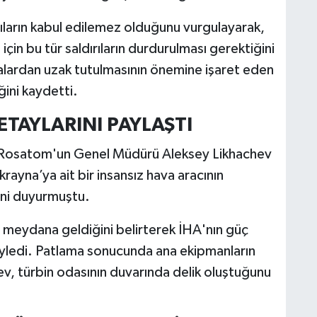
ırıların kabul edilemez olduğunu vurgulayarak,
için bu tür saldırıların durdurulması gerektiğini
malardan uzak tutulmasının önemine işaret eden
ğini kaydetti.
TAYLARINI PAYLAŞTI
u Rosatom'un Genel Müdürü Aleksey Likhachev
rayna’ya ait bir insansız hava aracının
ini duyurmuştu.
a meydana geldiğini belirterek İHA'nın güç
söyledi. Patlama sonucunda ana ekipmanların
v, türbin odasının duvarında delik oluştuğunu