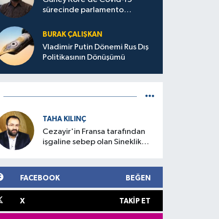
sürecinde parlamento
seçimleri ve sonuçlarına dair
BURAK ÇALIŞKAN
Vladimir Putin Dönemi Rus Dış
Politikasının Dönüşümü
TAHA KILINÇ
Cezayir'in Fransa tarafından
işgaline sebep olan Sineklik
Olayı
FACEBOOK
BEĞEN
X
TAKIP ET