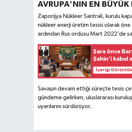
AVRUPA'NIN EN BÜYÜK 
Zaporijya Nükleer Santrali, kurulu ka
nükleer enerji üretim tesisi olarak ön
ardından Rus ordusu Mart 2022'de sant
Şara önce Bar
Şahin’i kabul e
İçeriği Görüntül
Savaşın devam ettiği süreçte tesis çevr
gündeme gelirken, uluslararası kuruluşla
uyarılarını sürdürüyor.