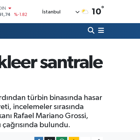
°
AR
10
İstanbul
3620
%0.02
O
8690
%0.19
LİN
0380
%0.18
TIN
2,09000
%0.19
leer santrale
100
98,00
%0
OIN
91,74
%-1.82
ardından türbin binasında hasar
eti, incelemeler sırasında
kanı Rafael Mariano Grossi,
sı çağrısında bulundu.