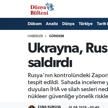
Nöbetçi Eczaneler
Dübam
Analiz
Dünya
Türkiye
Tarih
Hava Durumu
HABERLER
GÜNDEM
Namaz Vakitleri
Ukrayna, Rus
Trafik Durumu
saldırdı
Süper Lig Puan Durumu ve Fikstür
Rusya'nın kontrolündeki Zapori
Tüm Manşetler
tespit edildi. Sahada inceleme 
duyulan İHA ve silah sesleri ne
Son Dakika Haberleri
nükleer güvenliğe yönelik riskl
Haber Arşivi
ESMA KUMOVA
01.06.2026 - 00:40