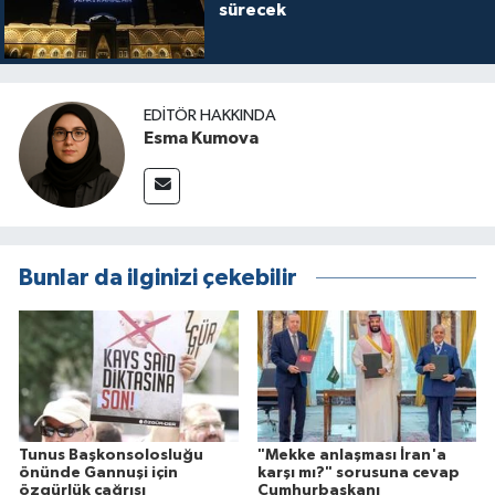
sürecek
EDITÖR HAKKINDA
Esma Kumova
Bunlar da ilginizi çekebilir
Tunus Başkonsolosluğu
"Mekke anlaşması İran'a
önünde Gannuşi için
karşı mı?" sorusuna cevap
özgürlük çağrısı
Cumhurbaşkanı