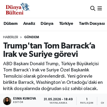
Nöbetçi Eczaneler
Dübam
Analiz
Dünya
Türkiye
Tarih Dosyası
Hava Durumu
HABERLER
GÜNDEM
Namaz Vakitleri
Trump'tan Tom Barrack’a
Irak ve Suriye görevi
Trafik Durumu
ABD Başkanı Donald Trump, Türkiye Büyükelçisi
Süper Lig Puan Durumu ve Fikstür
Tom Barrack’ı Irak ve Suriye Özel Başkanlık
Temsilcisi olarak görevlendirdi. Yeni görevle
Tüm Manşetler
birlikte Barrack, Washington’ın Ortadoğu’daki en
kritik dosyalarında doğrudan söz sahibi olacak.
Son Dakika Haberleri
ESMA KUMOVA
31.05.2026 - 18:49
1
EDITÖR
Haber Arşivi
YAYINLANMA
PAYLAŞIM
OKU