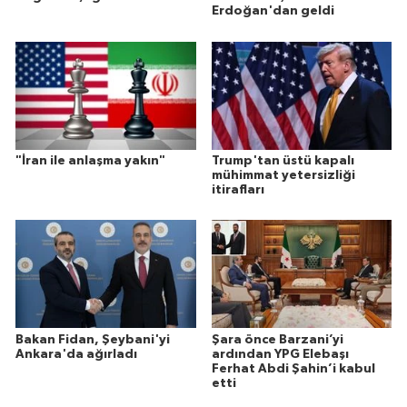
Erdoğan'dan geldi
"İran ile anlaşma yakın"
Trump'tan üstü kapalı
mühimmat yetersizliği
itirafları
Bakan Fidan, Şeybani'yi
Şara önce Barzani’yi
Ankara'da ağırladı
ardından YPG Elebaşı
Ferhat Abdi Şahin’i kabul
etti