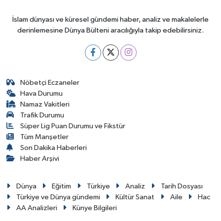
İslam dünyası ve küresel gündemi haber, analiz ve makalelerle
derinlemesine Dünya Bülteni aracılığıyla takip edebilirsiniz.
Nöbetçi Eczaneler
Hava Durumu
Namaz Vakitleri
Trafik Durumu
Süper Lig Puan Durumu ve Fikstür
Tüm Manşetler
Son Dakika Haberleri
Haber Arşivi
Dünya
Eğitim
Türkiye
Analiz
Tarih Dosyası
Türkiye ve Dünya gündemi
Kültür Sanat
Aile
Hac
AA Analizleri
Künye Bilgileri