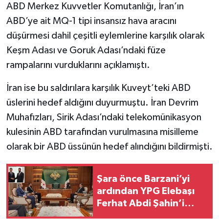
ABD Merkez Kuvvetler Komutanlığı, İran’ın
ABD’ye ait MQ-1 tipi insansız hava aracını
düşürmesi dahil çeşitli eylemlerine karşılık olarak
Keşm Adası ve Goruk Adası’ndaki füze
rampalarını vurduklarını açıklamıştı.
İran ise bu saldırılara karşılık Kuveyt’teki ABD
üslerini hedef aldığını duyurmuştu. İran Devrim
Muhafızları, Sirik Adası’ndaki telekomünikasyon
kulesinin ABD tarafından vurulmasına misilleme
olarak bir ABD üssünün hedef alındığını bildirmişti.
Şara önce Barzani’yi
ardından YPG Elebaşı
Ferhat Abdi Şahin’i
kabul etti