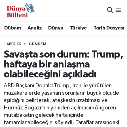
Nöbetçi Eczaneler
Dübam
Analiz
Dünya
Türkiye
Tarih Dosyası
Hava Durumu
HABERLER
GÜNDEM
Namaz Vakitleri
Savaşta son durum: Trump,
haftaya bir anlaşma
Trafik Durumu
olabileceğini açıkladı
Süper Lig Puan Durumu ve Fikstür
ABD Başkanı Donald Trump, İran ile yürütülen
müzakerelerde yaşanan sorunların büyük ölçüde
Tüm Manşetler
aşıldığını belirterek, ateşkesin uzatılması ve
Hürmüz Boğazı’nın yeniden açılmasını öngören
Son Dakika Haberleri
mutabakatın gelecek hafta içinde
tamamlanabileceğini söyledi. Taraflar arasındaki
Haber Arşivi