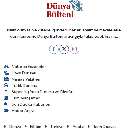
İslam dünyası ve küresel gündemi haber, analiz ve makalelerle
derinlemesine Dünya Bülteni aracılığıyla takip edebilirsiniz.
Nöbetçi Eczaneler
Hava Durumu
Namaz Vakitleri
Trafik Durumu
Süper Lig Puan Durumu ve Fikstür
Tüm Manşetler
Son Dakika Haberleri
Haber Arşivi
Dünya
Eğitim
Türkiye
Analiz
Tarih Dosyası