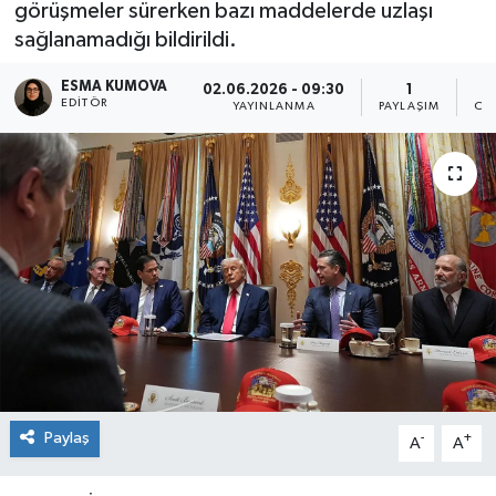
görüşmeler sürerken bazı maddelerde uzlaşı
sağlanamadığı bildirildi.
ESMA KUMOVA
02.06.2026 - 09:30
1
EDITÖR
YAYINLANMA
PAYLAŞIM
OK
Paylaş
-
+
A
A