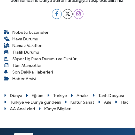
derinlemesine Dünya Bülteni aracılığıyla takip edebilirsiniz.
Nöbetçi Eczaneler
Hava Durumu
Namaz Vakitleri
Trafik Durumu
Süper Lig Puan Durumu ve Fikstür
Tüm Manşetler
Son Dakika Haberleri
Haber Arşivi
Dünya
Eğitim
Türkiye
Analiz
Tarih Dosyası
Türkiye ve Dünya gündemi
Kültür Sanat
Aile
Hac
AA Analizleri
Künye Bilgileri