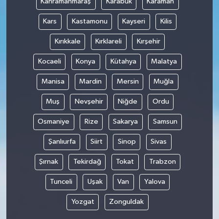
Kahramanmaraş
Karabük
Karaman
Kars
Kastamonu
Kayseri
Kilis
Kırıkkale
Kırklareli
Kırşehir
Kocaeli
Konya
Kütahya
Malatya
Manisa
Mardin
Mersin
Muğla
Muş
Nevşehir
Niğde
Ordu
Osmaniye
Rize
Sakarya
Samsun
Şanlıurfa
Siirt
Sinop
Sivas
Şırnak
Tekirdağ
Tokat
Trabzon
Tunceli
Uşak
Van
Yalova
Yozgat
Zonguldak