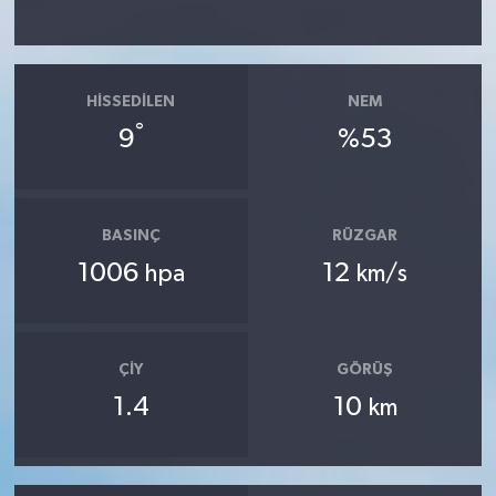
HISSEDILEN
NEM
°
9
%53
BASINÇ
RÜZGAR
1006
12
hpa
km/s
ÇIY
GÖRÜŞ
1.4
10
km