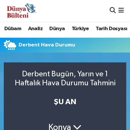
Nöbetçi Eczaneler
Dübam
Analiz
Dünya
Türkiye
Tarih Dosyası
Hava Durumu
Derbent Hava Durumu
Namaz Vakitleri
Trafik Durumu
Derbent Bugün, Yarın ve 1
Süper Lig Puan Durumu ve Fikstür
Haftalık Hava Durumu Tahmini
Tüm Manşetler
ŞU AN
Son Dakika Haberleri
Haber Arşivi
Konya