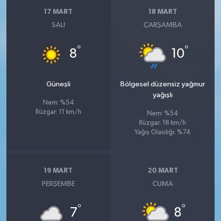
17 MART
18 MART
SALI
ÇARŞAMBA
°
°
8
10
Güneşli
Bölgesel düzensiz yağmur
yağışlı
Nem: %54
Rüzgar: 11 km/h
Nem: %54
Rüzgar: 18 km/h
Yağış Olasılığı: %74
19 MART
20 MART
PERŞEMBE
CUMA
°
°
7
8