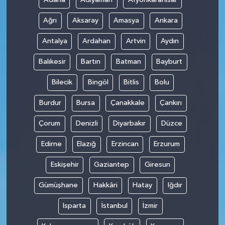
Ağrı
Aksaray
Amasya
Ankara
Antalya
Ardahan
Artvin
Aydın
Balıkesir
Bartın
Batman
Bayburt
Bilecik
Bingöl
Bitlis
Bolu
Burdur
Bursa
Çanakkale
Çankırı
Çorum
Denizli
Diyarbakır
Düzce
Edirne
Elazığ
Erzincan
Erzurum
Eskişehir
Gaziantep
Giresun
Gümüşhane
Hakkâri
Hatay
Iğdır
Isparta
İstanbul
İzmir