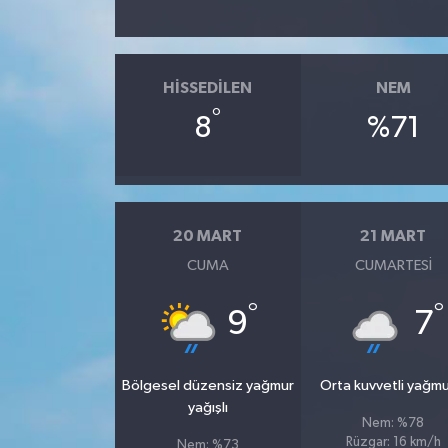
HISSEDILEN
NEM
°
8
%71
20 MART
21 MART
CUMA
CUMARTESI
°
°
9
7
Bölgesel düzensiz yağmur
Orta kuvvetli yağmu
yağışlı
Nem: %78
Rüzgar: 16 km/h
Nem: %73