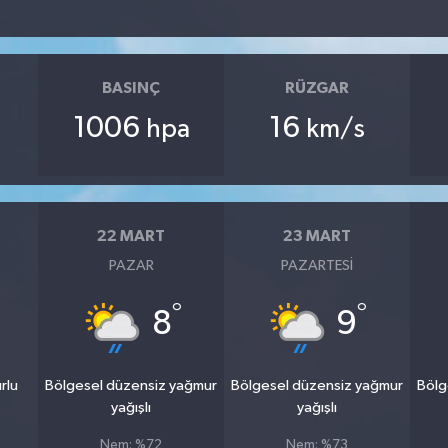
BASINÇ
RÜZGAR
1006
16
hpa
km/s
22 MART
23 MART
PAZAR
PAZARTESI
°
°
8
9
rlu
Bölgesel düzensiz yağmur
Bölgesel düzensiz yağmur
Bölg
yağışlı
yağışlı
Nem: %72
Nem: %73