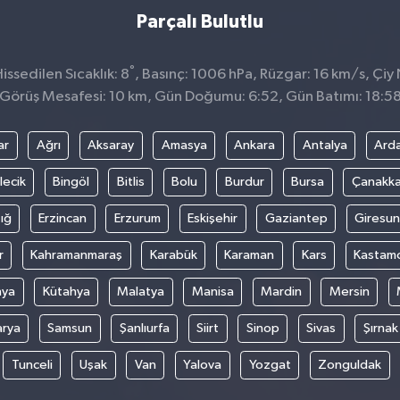
Parçalı Bulutlu
°
ssedilen Sıcaklık: 8
, Basınç: 1006 hPa, Rüzgar: 16 km/s, Çiy 
Görüş Mesafesi: 10 km, Gün Doğumu: 6:52, Gün Batımı: 18:5
ar
Ağrı
Aksaray
Amasya
Ankara
Antalya
Ard
lecik
Bingöl
Bitlis
Bolu
Burdur
Bursa
Çanakka
ığ
Erzincan
Erzurum
Eskişehir
Gaziantep
Giresun
r
Kahramanmaraş
Karabük
Karaman
Kars
Kastam
nya
Kütahya
Malatya
Manisa
Mardin
Mersin
arya
Samsun
Şanlıurfa
Siirt
Sinop
Sivas
Şırnak
Tunceli
Uşak
Van
Yalova
Yozgat
Zonguldak