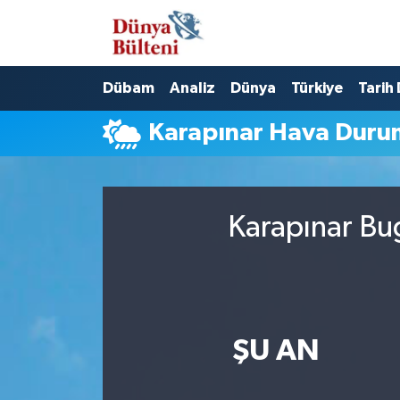
Nöbetçi Eczaneler
Dübam
Analiz
Dünya
Türkiye
Tarih
Hava Durumu
Karapınar Hava Dur
Namaz Vakitleri
Trafik Durumu
Karapınar Bu
Süper Lig Puan Durumu ve Fikstür
Tüm Manşetler
Son Dakika Haberleri
ŞU AN
Haber Arşivi