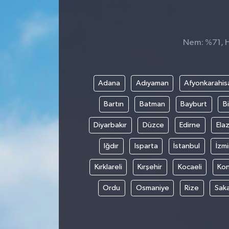
Nem: %71, Hi
Adana
Adıyaman
Afyonkarahis
Bartın
Batman
Bayburt
Bi
Diyarbakır
Düzce
Edirne
Elaz
Iğdır
Isparta
İstanbul
İzmi
Kırklareli
Kırşehir
Kocaeli
Ko
Ordu
Osmaniye
Rize
Sak