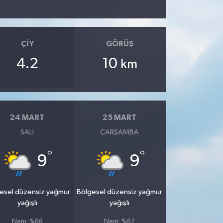
ÇIY
GÖRÜŞ
4.2
10
km
24 MART
25 MART
SALI
ÇARŞAMBA
°
°
9
9
esel düzensiz yağmur
Bölgesel düzensiz yağmur
yağışlı
yağışlı
Nem: %66
Nem: %62