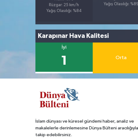
Yağış Olasılığı: %8
Rüzgar: 25 km/h
Yağış Olasılığı: %84
Karapınar Hava Kalitesi
İyi
1
Orta
İslam dünyası ve küresel gündemi haber, analiz ve
makalelerle derinlemesine Dünya Bülteni aracılığıyl
takip edebilirsiniz.