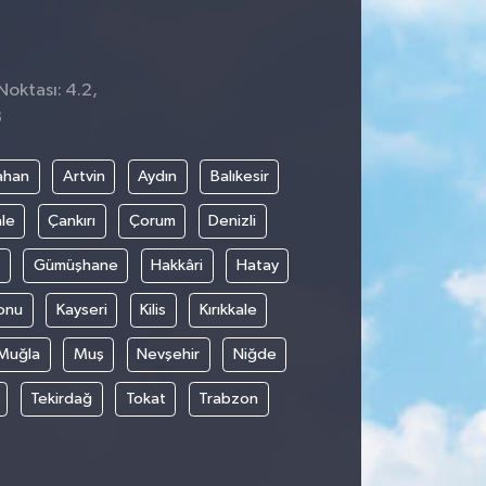
Noktası: 4.2,
8
ahan
Artvin
Aydın
Balıkesir
le
Çankırı
Çorum
Denizli
Gümüşhane
Hakkâri
Hatay
onu
Kayseri
Kilis
Kırıkkale
Muğla
Muş
Nevşehir
Niğde
Tekirdağ
Tokat
Trabzon