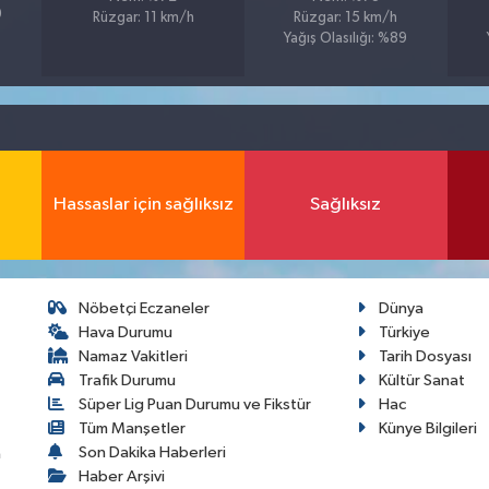
9
Rüzgar: 11 km/h
Rüzgar: 15 km/h
Yağış Olasılığı: %89
Hassaslar için sağlıksız
Sağlıksız
Nöbetçi Eczaneler
Dünya
Hava Durumu
Türkiye
Namaz Vakitleri
Tarih Dosyası
Trafik Durumu
Kültür Sanat
Süper Lig Puan Durumu ve Fikstür
Hac
Tüm Manşetler
Künye Bilgileri
Son Dakika Haberleri
a
Haber Arşivi