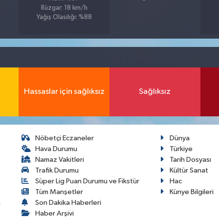
Rüzgar: 18 km/h
Yağış Olasılığı: %88
Hassaslar için sağlıksız
Sağlıksız
Nöbetçi Eczaneler
Dünya
Hava Durumu
Türkiye
Namaz Vakitleri
Tarih Dosyası
Trafik Durumu
Kültür Sanat
Süper Lig Puan Durumu ve Fikstür
Hac
Tüm Manşetler
Künye Bilgileri
Son Dakika Haberleri
a
Haber Arşivi