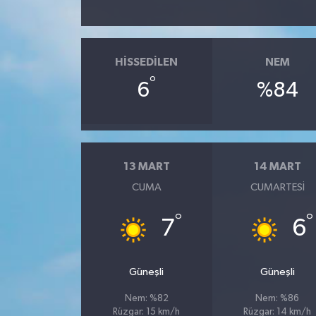
HISSEDILEN
NEM
°
6
%84
13 MART
14 MART
CUMA
CUMARTESI
°
°
7
6
Güneşli
Güneşli
Nem: %82
Nem: %86
Rüzgar: 15 km/h
Rüzgar: 14 km/h