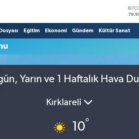
BITC
79.5
DOL
45,4
 Dosyası
Eğitim
Ekonomi
Gündem
Kültür Sanat
EUR
53,3
mu
STER
61,6
G.AL
686
BİST
ün, Yarın ve 1 Haftalık Hava D
14.5
Kırklareli
°
10