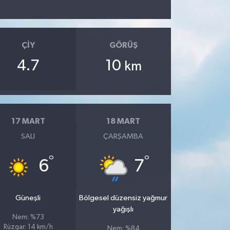
ÇIY
GÖRÜŞ
4.7
10
km
17 MART
18 MART
SALI
ÇARŞAMBA
°
°
6
7
Güneşli
Bölgesel düzensiz yağmur
yağışlı
Nem: %73
Rüzgar: 14 km/h
Nem: %84