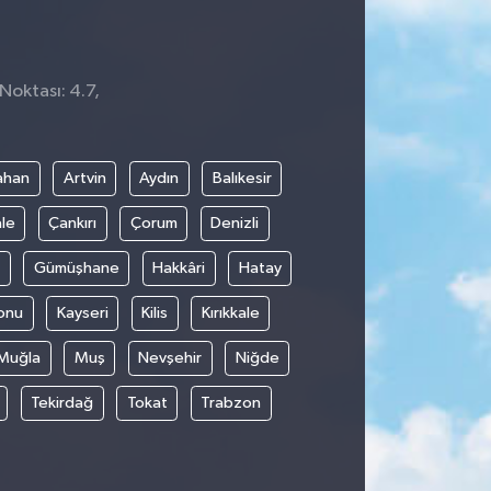
Noktası: 4.7,
ahan
Artvin
Aydın
Balıkesir
le
Çankırı
Çorum
Denizli
Gümüşhane
Hakkâri
Hatay
onu
Kayseri
Kilis
Kırıkkale
Muğla
Muş
Nevşehir
Niğde
Tekirdağ
Tokat
Trabzon