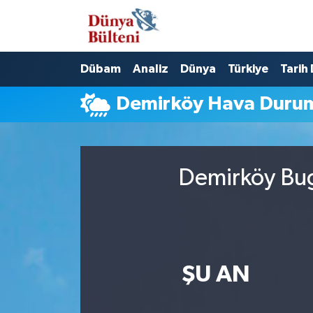
Nöbetçi Eczaneler
Dübam
Analiz
Dünya
Türkiye
Tarih
Hava Durumu
Demirköy Hava Duru
Namaz Vakitleri
Trafik Durumu
Demirköy Bug
Süper Lig Puan Durumu ve Fikstür
Tüm Manşetler
Son Dakika Haberleri
ŞU AN
Haber Arşivi