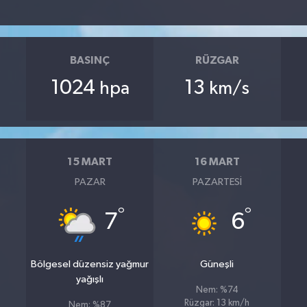
BASINÇ
RÜZGAR
1024
13
hpa
km/s
15 MART
16 MART
PAZAR
PAZARTESI
°
°
7
6
Bölgesel düzensiz yağmur
Güneşli
yağışlı
Nem: %74
Rüzgar: 13 km/h
Nem: %87