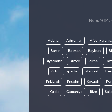
Nem: %84, Hi
Adana
Adıyaman
Afyonkarahis
Bartın
Batman
Bayburt
Bi
Diyarbakır
Düzce
Edirne
Elaz
Iğdır
Isparta
İstanbul
İzmi
Kırklareli
Kırşehir
Kocaeli
Ko
Ordu
Osmaniye
Rize
Sak