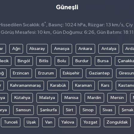
Güneşli
°
ssedilen Sıcaklık: 6
, Basınç: 1024 hPa, Rüzgar: 13 km/s, Çiy 
Görüş Mesafesi: 10 km, Gün Doğumu: 6:26, Gün Batımı: 18:11
ar
Ağrı
Aksaray
Amasya
Ankara
Antalya
Ard
lecik
Bingöl
Bitlis
Bolu
Burdur
Bursa
Çanakka
ığ
Erzincan
Erzurum
Eskişehir
Gaziantep
Giresun
r
Kahramanmaraş
Karabük
Karaman
Kars
Kastam
nya
Kütahya
Malatya
Manisa
Mardin
Mersin
arya
Samsun
Şanlıurfa
Siirt
Sinop
Sivas
Şırnak
Tunceli
Uşak
Van
Yalova
Yozgat
Zonguldak