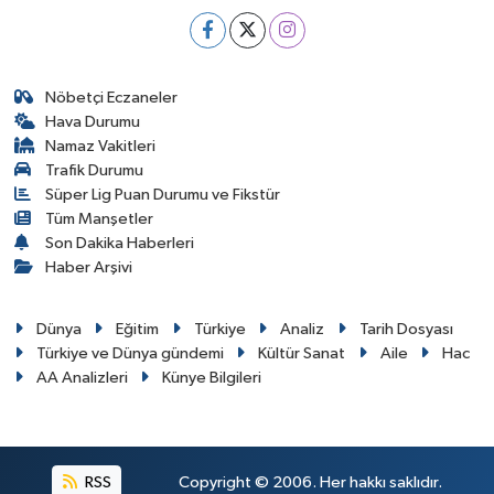
Nöbetçi Eczaneler
Hava Durumu
Namaz Vakitleri
Trafik Durumu
Süper Lig Puan Durumu ve Fikstür
Tüm Manşetler
Son Dakika Haberleri
Haber Arşivi
Dünya
Eğitim
Türkiye
Analiz
Tarih Dosyası
Türkiye ve Dünya gündemi
Kültür Sanat
Aile
Hac
AA Analizleri
Künye Bilgileri
RSS
Copyright © 2006. Her hakkı saklıdır.