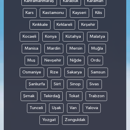
Kahramanmaraş
Karabük
Karaman
Kars
Kastamonu
Kayseri
Kilis
Kırıkkale
Kırklareli
Kırşehir
Kocaeli
Konya
Kütahya
Malatya
Manisa
Mardin
Mersin
Muğla
Muş
Nevşehir
Niğde
Ordu
Osmaniye
Rize
Sakarya
Samsun
Şanlıurfa
Siirt
Sinop
Sivas
Şırnak
Tekirdağ
Tokat
Trabzon
Tunceli
Uşak
Van
Yalova
Yozgat
Zonguldak