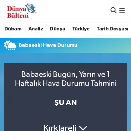
Nöbetçi Eczaneler
Dübam
Analiz
Dünya
Türkiye
Tarih Dosyası
Hava Durumu
Babaeski Hava Durumu
Namaz Vakitleri
Trafik Durumu
Babaeski Bugün, Yarın ve 1
Süper Lig Puan Durumu ve Fikstür
Haftalık Hava Durumu Tahmini
Tüm Manşetler
ŞU AN
Son Dakika Haberleri
Haber Arşivi
Kırklareli