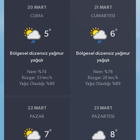
20 MART
21 MART
CUMA
CUMARTESI
°
°
5
6
Bölgesel düzensiz yağmur
Bölgesel düzensiz yağmur
yağışlı
yağışlı
Nem: %74
Nem: %76
Rüzgar: 33 km/h
Rüzgar: 26 km/h
Yağış Olasılığı: %86
Yağış Olasılığı: %89
22 MART
23 MART
PAZAR
PAZARTESI
°
°
7
8