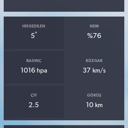
HISSEDILEN
NEM
°
5
%76
BASINÇ
RÜZGAR
1016
37
hpa
km/s
ÇIY
GÖRÜŞ
2.5
10
km