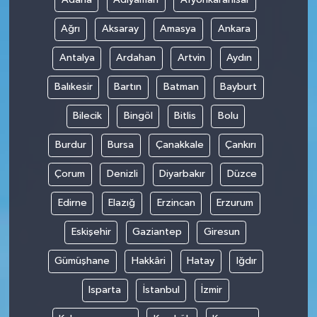
Ağrı
Aksaray
Amasya
Ankara
Antalya
Ardahan
Artvin
Aydın
Balıkesir
Bartın
Batman
Bayburt
Bilecik
Bingöl
Bitlis
Bolu
Burdur
Bursa
Çanakkale
Çankırı
Çorum
Denizli
Diyarbakır
Düzce
Edirne
Elazığ
Erzincan
Erzurum
Eskişehir
Gaziantep
Giresun
Gümüşhane
Hakkâri
Hatay
Iğdır
Isparta
İstanbul
İzmir