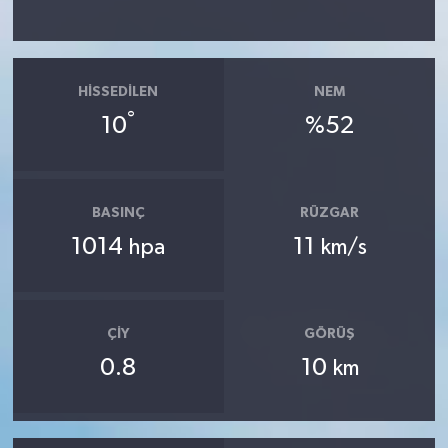
HISSEDILEN
NEM
°
10
%52
BASINÇ
RÜZGAR
1014
11
hpa
km/s
ÇIY
GÖRÜŞ
0.8
10
km