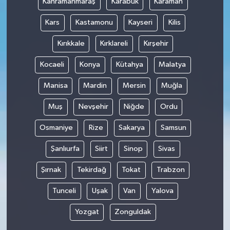
Kahramanmaraş
Karabük
Karaman
Kars
Kastamonu
Kayseri
Kilis
Kırıkkale
Kırklareli
Kırşehir
Kocaeli
Konya
Kütahya
Malatya
Manisa
Mardin
Mersin
Muğla
Muş
Nevşehir
Niğde
Ordu
Osmaniye
Rize
Sakarya
Samsun
Şanlıurfa
Siirt
Sinop
Sivas
Şırnak
Tekirdağ
Tokat
Trabzon
Tunceli
Uşak
Van
Yalova
Yozgat
Zonguldak