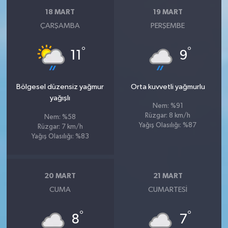
18 MART
19 MART
ÇARŞAMBA
PERŞEMBE
°
°
11
9
Bölgesel düzensiz yağmur
Orta kuvvetli yağmurlu
yağışlı
Nem: %91
Rüzgar: 8 km/h
Nem: %58
Yağış Olasılığı: %87
Rüzgar: 7 km/h
Yağış Olasılığı: %83
20 MART
21 MART
CUMA
CUMARTESI
°
°
8
7