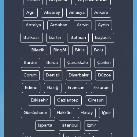
Ağrı
Aksaray
Amasya
Ankara
Antalya
Ardahan
Artvin
Aydın
Balıkesir
Bartın
Batman
Bayburt
Bilecik
Bingöl
Bitlis
Bolu
Burdur
Bursa
Çanakkale
Çankırı
Çorum
Denizli
Diyarbakır
Düzce
Edirne
Elazığ
Erzincan
Erzurum
Eskişehir
Gaziantep
Giresun
Gümüşhane
Hakkâri
Hatay
Iğdır
Isparta
İstanbul
İzmir