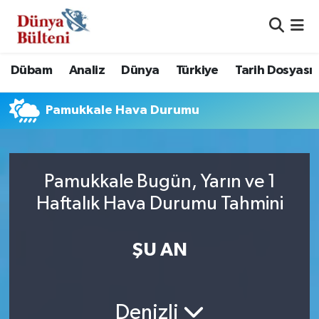
Nöbetçi Eczaneler
Dübam
Analiz
Dünya
Türkiye
Tarih Dosyası
Hava Durumu
Pamukkale Hava Durumu
Namaz Vakitleri
Trafik Durumu
Pamukkale Bugün, Yarın ve 1
Süper Lig Puan Durumu ve Fikstür
Haftalık Hava Durumu Tahmini
Tüm Manşetler
ŞU AN
Son Dakika Haberleri
Haber Arşivi
Denizli