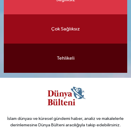
Çok Sağlıksız
Tehlikeli
İslam dünyası ve küresel gündemi haber, analiz ve makalelerle
derinlemesine Dünya Bülteni aracılığıyla takip edebilirsiniz.