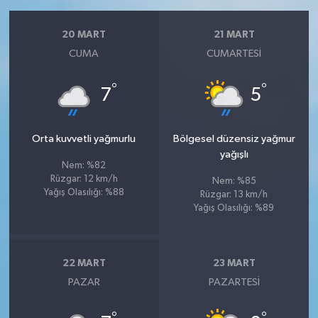
20 MART
21 MART
CUMA
CUMARTESI
°
°
7
5
Orta kuvvetli yağmurlu
Bölgesel düzensiz yağmur
yağışlı
Nem: %82
Rüzgar: 12 km/h
Nem: %85
Yağış Olasılığı: %88
Rüzgar: 13 km/h
Yağış Olasılığı: %89
22 MART
23 MART
PAZAR
PAZARTESI