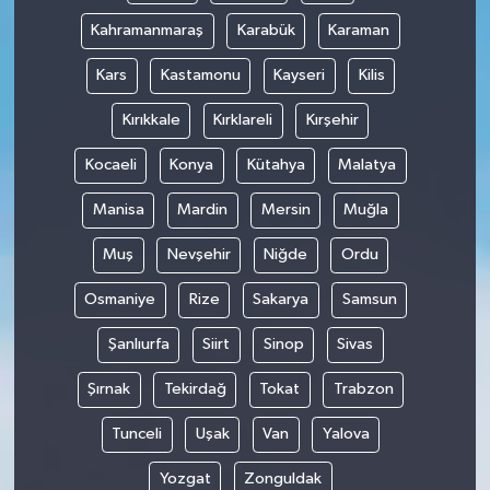
Kahramanmaraş
Karabük
Karaman
Kars
Kastamonu
Kayseri
Kilis
Kırıkkale
Kırklareli
Kırşehir
Kocaeli
Konya
Kütahya
Malatya
Manisa
Mardin
Mersin
Muğla
Muş
Nevşehir
Niğde
Ordu
Osmaniye
Rize
Sakarya
Samsun
Şanlıurfa
Siirt
Sinop
Sivas
Şırnak
Tekirdağ
Tokat
Trabzon
Tunceli
Uşak
Van
Yalova
Yozgat
Zonguldak