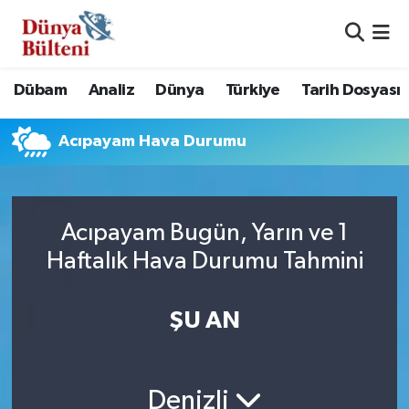
Nöbetçi Eczaneler
Dübam
Analiz
Dünya
Türkiye
Tarih Dosyası
Hava Durumu
Acıpayam Hava Durumu
Namaz Vakitleri
Trafik Durumu
Acıpayam Bugün, Yarın ve 1
Süper Lig Puan Durumu ve Fikstür
Haftalık Hava Durumu Tahmini
Tüm Manşetler
ŞU AN
Son Dakika Haberleri
Haber Arşivi
Denizli