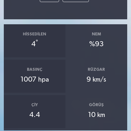
HISSEDILEN
NEM
°
4
%93
BASINÇ
RÜZGAR
1007
9
hpa
km/s
ÇIY
GÖRÜŞ
4.4
10
km