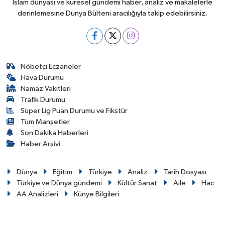
İslam dünyası ve küresel gündemi haber, analiz ve makalelerle
derinlemesine Dünya Bülteni aracılığıyla takip edebilirsiniz.
Nöbetçi Eczaneler
Hava Durumu
Namaz Vakitleri
Trafik Durumu
Süper Lig Puan Durumu ve Fikstür
Tüm Manşetler
Son Dakika Haberleri
Haber Arşivi
Dünya
Eğitim
Türkiye
Analiz
Tarih Dosyası
Türkiye ve Dünya gündemi
Kültür Sanat
Aile
Hac
AA Analizleri
Künye Bilgileri