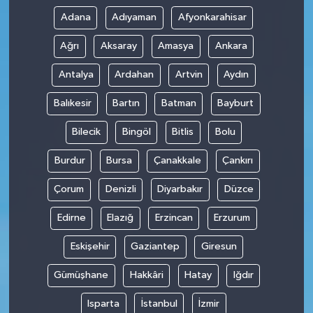
Adana
Adıyaman
Afyonkarahisar
Ağrı
Aksaray
Amasya
Ankara
Antalya
Ardahan
Artvin
Aydın
Balıkesir
Bartın
Batman
Bayburt
Bilecik
Bingöl
Bitlis
Bolu
Burdur
Bursa
Çanakkale
Çankırı
Çorum
Denizli
Diyarbakır
Düzce
Edirne
Elazığ
Erzincan
Erzurum
Eskişehir
Gaziantep
Giresun
Gümüşhane
Hakkâri
Hatay
Iğdır
Isparta
İstanbul
İzmir