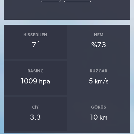
HISSEDILEN
NEM
°
7
%73
BASINÇ
RÜZGAR
1009
5
hpa
km/s
ÇIY
GÖRÜŞ
3.3
10
km