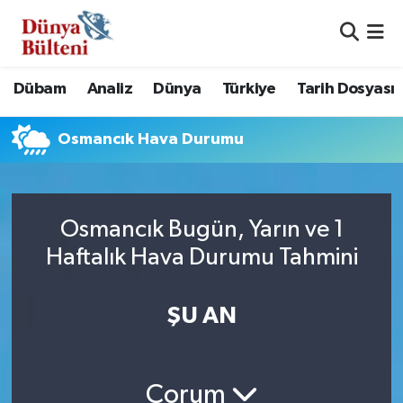
Nöbetçi Eczaneler
Dübam
Analiz
Dünya
Türkiye
Tarih Dosyası
Hava Durumu
Osmancık Hava Durumu
Namaz Vakitleri
Trafik Durumu
Osmancık Bugün, Yarın ve 1
Süper Lig Puan Durumu ve Fikstür
Haftalık Hava Durumu Tahmini
Tüm Manşetler
ŞU AN
Son Dakika Haberleri
Haber Arşivi
Çorum