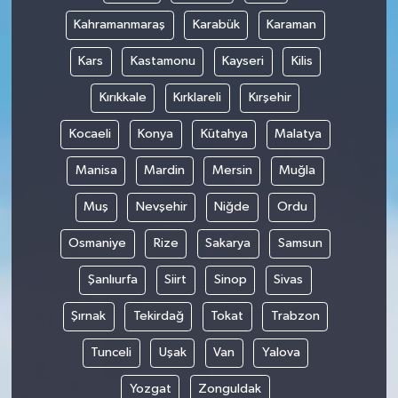
Kahramanmaraş
Karabük
Karaman
Kars
Kastamonu
Kayseri
Kilis
Kırıkkale
Kırklareli
Kırşehir
Kocaeli
Konya
Kütahya
Malatya
Manisa
Mardin
Mersin
Muğla
Muş
Nevşehir
Niğde
Ordu
Osmaniye
Rize
Sakarya
Samsun
Şanlıurfa
Siirt
Sinop
Sivas
Şırnak
Tekirdağ
Tokat
Trabzon
Tunceli
Uşak
Van
Yalova
Yozgat
Zonguldak