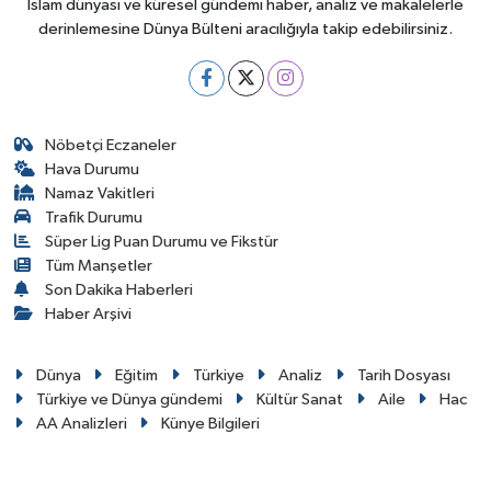
İslam dünyası ve küresel gündemi haber, analiz ve makalelerle
derinlemesine Dünya Bülteni aracılığıyla takip edebilirsiniz.
Nöbetçi Eczaneler
Hava Durumu
Namaz Vakitleri
Trafik Durumu
Süper Lig Puan Durumu ve Fikstür
Tüm Manşetler
Son Dakika Haberleri
Haber Arşivi
Dünya
Eğitim
Türkiye
Analiz
Tarih Dosyası
Türkiye ve Dünya gündemi
Kültür Sanat
Aile
Hac
AA Analizleri
Künye Bilgileri