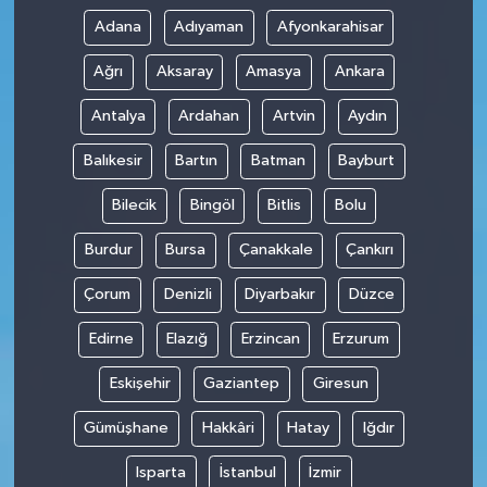
Adana
Adıyaman
Afyonkarahisar
Ağrı
Aksaray
Amasya
Ankara
Antalya
Ardahan
Artvin
Aydın
Balıkesir
Bartın
Batman
Bayburt
Bilecik
Bingöl
Bitlis
Bolu
Burdur
Bursa
Çanakkale
Çankırı
Çorum
Denizli
Diyarbakır
Düzce
Edirne
Elazığ
Erzincan
Erzurum
Eskişehir
Gaziantep
Giresun
Gümüşhane
Hakkâri
Hatay
Iğdır
Isparta
İstanbul
İzmir