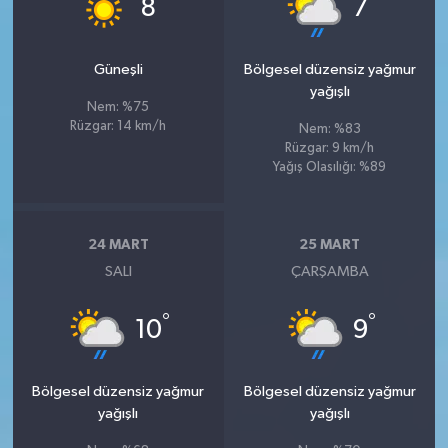
°
°
8
7
Güneşli
Bölgesel düzensiz yağmur
yağışlı
Nem: %75
Rüzgar: 14 km/h
Nem: %83
Rüzgar: 9 km/h
Yağış Olasılığı: %89
24 MART
25 MART
SALI
ÇARŞAMBA
°
°
10
9
Bölgesel düzensiz yağmur
Bölgesel düzensiz yağmur
yağışlı
yağışlı