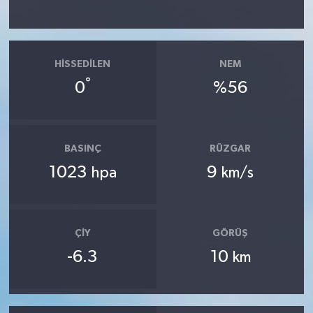
HISSEDILEN
NEM
°
0
%56
BASINÇ
RÜZGAR
1023
9
hpa
km/s
ÇIY
GÖRÜŞ
-6.3
10
km