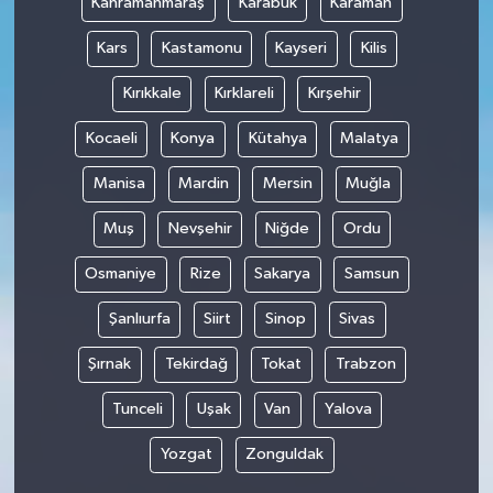
Kahramanmaraş
Karabük
Karaman
Kars
Kastamonu
Kayseri
Kilis
Kırıkkale
Kırklareli
Kırşehir
Kocaeli
Konya
Kütahya
Malatya
Manisa
Mardin
Mersin
Muğla
Muş
Nevşehir
Niğde
Ordu
Osmaniye
Rize
Sakarya
Samsun
Şanlıurfa
Siirt
Sinop
Sivas
Şırnak
Tekirdağ
Tokat
Trabzon
Tunceli
Uşak
Van
Yalova
Yozgat
Zonguldak