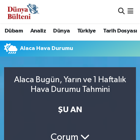
Nöbetçi Eczaneler
Dübam
Analiz
Dünya
Türkiye
Tarih Dosyası
Hava Durumu
Alaca Hava Durumu
Namaz Vakitleri
Trafik Durumu
Alaca Bugün, Yarın ve 1 Haftalık
Süper Lig Puan Durumu ve Fikstür
Hava Durumu Tahmini
Tüm Manşetler
ŞU AN
Son Dakika Haberleri
Haber Arşivi
Çorum