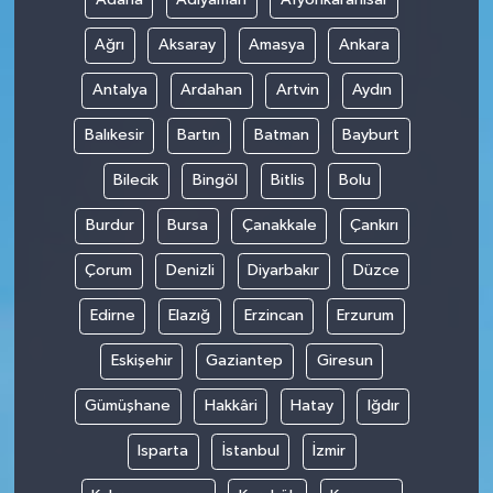
Ağrı
Aksaray
Amasya
Ankara
Antalya
Ardahan
Artvin
Aydın
Balıkesir
Bartın
Batman
Bayburt
Bilecik
Bingöl
Bitlis
Bolu
Burdur
Bursa
Çanakkale
Çankırı
Çorum
Denizli
Diyarbakır
Düzce
Edirne
Elazığ
Erzincan
Erzurum
Eskişehir
Gaziantep
Giresun
Gümüşhane
Hakkâri
Hatay
Iğdır
Isparta
İstanbul
İzmir