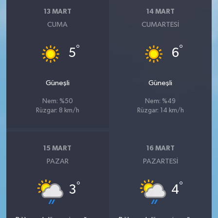
13 MART
14 MART
CUMA
CUMARTESI
°
°
5
6
Güneşli
Güneşli
Nem: %50
Nem: %49
Rüzgar: 8 km/h
Rüzgar: 14 km/h
15 MART
16 MART
PAZAR
PAZARTESI
°
°
3
4