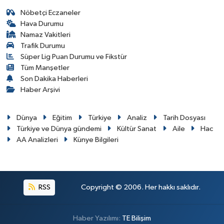
Nöbetçi Eczaneler
Hava Durumu
Namaz Vakitleri
Trafik Durumu
Süper Lig Puan Durumu ve Fikstür
Tüm Manşetler
Son Dakika Haberleri
Haber Arşivi
Dünya
Eğitim
Türkiye
Analiz
Tarih Dosyası
Türkiye ve Dünya gündemi
Kültür Sanat
Aile
Hac
AA Analizleri
Künye Bilgileri
RSS
Copyright © 2006. Her hakkı saklıdır.
Haber Yazılımı:
TE Bilişim