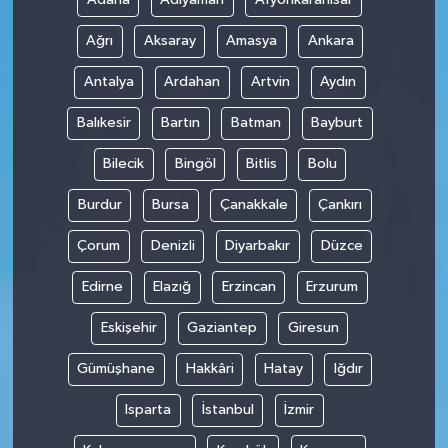
Ağrı
Aksaray
Amasya
Ankara
Antalya
Ardahan
Artvin
Aydın
Balıkesir
Bartın
Batman
Bayburt
Bilecik
Bingöl
Bitlis
Bolu
Burdur
Bursa
Çanakkale
Çankırı
Çorum
Denizli
Diyarbakır
Düzce
Edirne
Elazığ
Erzincan
Erzurum
Eskişehir
Gaziantep
Giresun
Gümüşhane
Hakkâri
Hatay
Iğdır
Isparta
İstanbul
İzmir