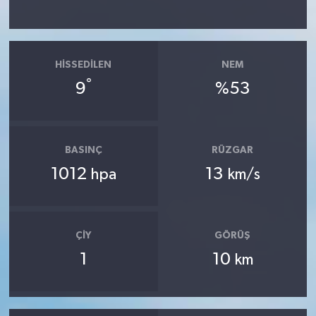
HISSEDILEN
NEM
°
9
%53
BASINÇ
RÜZGAR
1012
13
hpa
km/s
ÇIY
GÖRÜŞ
1
10
km