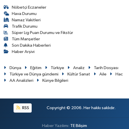
Nöbetçi Eczaneler
Hava Durumu
Namaz Vakitleri
Trafik Durumu
Süper Lig Puan Durumu ve Fikstür
Tüm Manşetler
Son Dakika Haberleri
Haber Arşivi
Dünya
Eğitim
Türkiye
Analiz
Tarih Dosyası
Türkiye ve Dünya gündemi
Kültür Sanat
Aile
Hac
AA Analizleri
Künye Bilgileri
RSS
Copyright © 2006. Her hakkı saklıdır.
Haber Yazılımı:
TE Bilişim