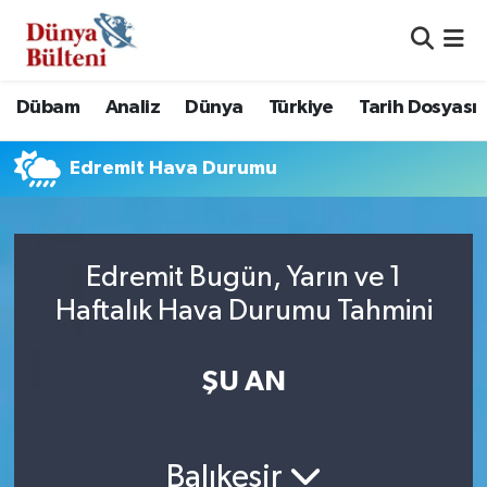
Nöbetçi Eczaneler
Dübam
Analiz
Dünya
Türkiye
Tarih Dosyası
Hava Durumu
Edremit Hava Durumu
Namaz Vakitleri
Trafik Durumu
Edremit Bugün, Yarın ve 1
Süper Lig Puan Durumu ve Fikstür
Haftalık Hava Durumu Tahmini
Tüm Manşetler
ŞU AN
Son Dakika Haberleri
Haber Arşivi
Balıkesir