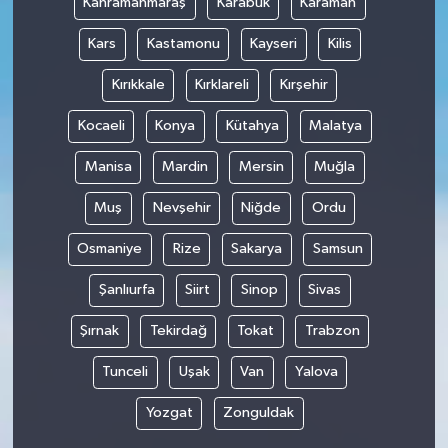
Kahramanmaraş
Karabük
Karaman
Kars
Kastamonu
Kayseri
Kilis
Kırıkkale
Kırklareli
Kırşehir
Kocaeli
Konya
Kütahya
Malatya
Manisa
Mardin
Mersin
Muğla
Muş
Nevşehir
Niğde
Ordu
Osmaniye
Rize
Sakarya
Samsun
Şanlıurfa
Siirt
Sinop
Sivas
Şırnak
Tekirdağ
Tokat
Trabzon
Tunceli
Uşak
Van
Yalova
Yozgat
Zonguldak