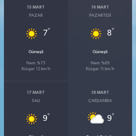
15 MART
16 MART
PAZAR
PAZARTESI
°
°
7
8
Güneşli
Güneşli
Nem: %73
Nem: %69
Rüzgar: 12 km/h
Rüzgar: 11 km/h
17 MART
18 MART
SALI
ÇARŞAMBA
°
°
9
9