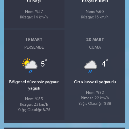
Güneşli
Parçalı Bulutlu
Nem: %57
Nem: %60
Rüzgar: 14 km/h
Rüzgar: 16 km/h
19 MART
20 MART
PERŞEMBE
CUMA
°
°
5
4
Bölgesel düzensiz yağmur
Orta kuvvetli yağmurlu
yağışlı
Nem: %92
Rüzgar: 22 km/h
Nem: %85
Yağış Olasılığı: %88
Rüzgar: 23 km/h
Yağış Olasılığı: %75