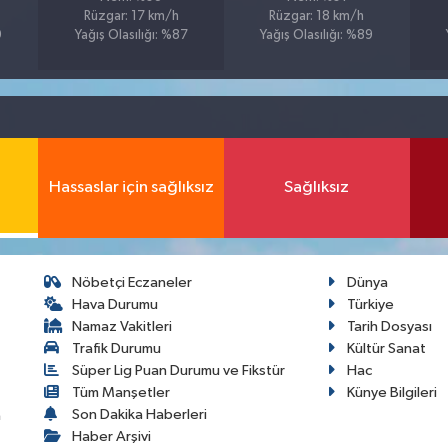
Rüzgar: 17 km/h
Rüzgar: 18 km/h
9
Yağış Olasılığı: %87
Yağış Olasılığı: %89
Hassaslar için sağlıksız
Sağlıksız
Nöbetçi Eczaneler
Dünya
Hava Durumu
Türkiye
Namaz Vakitleri
Tarih Dosyası
Trafik Durumu
Kültür Sanat
Süper Lig Puan Durumu ve Fikstür
Hac
Tüm Manşetler
Künye Bilgileri
Son Dakika Haberleri
a
Haber Arşivi