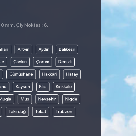
: 0 mm, Çiy Noktası: 6,
ahan
Artvin
Aydın
Balıkesir
le
Çankırı
Çorum
Denizli
Gümüşhane
Hakkâri
Hatay
onu
Kayseri
Kilis
Kırıkkale
Muğla
Muş
Nevşehir
Niğde
Tekirdağ
Tokat
Trabzon