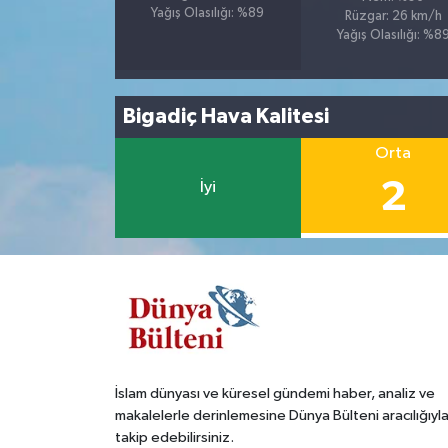
Yağış Olasılığı: %89
Rüzgar: 26 km/h
Yağış Olasılığı: %8
Bigadiç Hava Kalitesi
Orta
2
İyi
İslam dünyası ve küresel gündemi haber, analiz ve
makalelerle derinlemesine Dünya Bülteni aracılığıyl
takip edebilirsiniz.