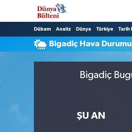
Nöbetçi Eczaneler
Dübam
Analiz
Dünya
Türkiye
Tarih
Hava Durumu
Bigadiç Hava Durumu
Namaz Vakitleri
Trafik Durumu
Bigadiç Bug
Süper Lig Puan Durumu ve Fikstür
Tüm Manşetler
Son Dakika Haberleri
ŞU AN
Haber Arşivi