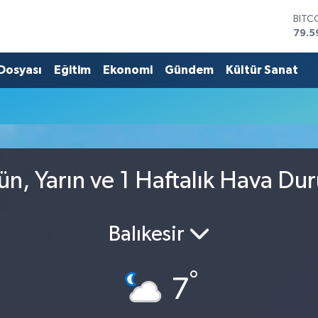
BITC
79.5
DOL
45,4
 Dosyası
Eğitim
Ekonomi
Gündem
Kültür Sanat
EUR
53,3
STER
61,6
G.AL
686
BİST
ün, Yarın ve 1 Haftalık Hava Du
14.5
Balıkesir
°
7