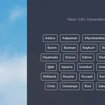
Nem: %81, Hissedilen 
Adana
Adıyaman
Afyonkarahis
Bartın
Batman
Bayburt
Bi
Diyarbakır
Düzce
Edirne
Elaz
Iğdır
Isparta
İstanbul
İzmi
Kırklareli
Kırşehir
Kocaeli
Ko
Ordu
Osmaniye
Rize
Sak