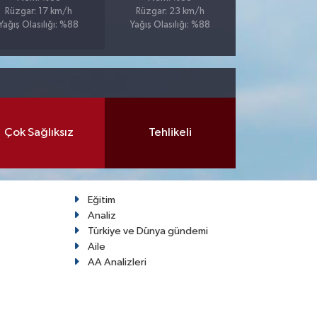
Rüzgar: 17 km/h
Rüzgar: 23 km/h
Yağış Olasılığı: %88
Yağış Olasılığı: %88
Çok Sağlıksız
Tehlikeli
Eğitim
Analiz
Türkiye ve Dünya gündemi
Aile
AA Analizleri