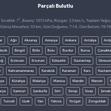
Parçalı Bulutlu
°
Sıcaklık: 7
, Basınç: 1013 hPa, Rüzgar: 23 km/s, Toplam Yağış
Görüş Mesafesi: 10 km, Gün Doğumu: 7:14, Gün Batımı: 19:19
ar
Ağrı
Aksaray
Amasya
Ankara
Antalya
Ard
lecik
Bingöl
Bitlis
Bolu
Burdur
Bursa
Çanakka
ığ
Erzincan
Erzurum
Eskişehir
Gaziantep
Giresun
r
Kahramanmaraş
Karabük
Karaman
Kars
Kastam
nya
Kütahya
Malatya
Manisa
Mardin
Mersin
arya
Samsun
Şanlıurfa
Siirt
Sinop
Sivas
Şırnak
Tunceli
Uşak
Van
Yalova
Yozgat
Zonguldak