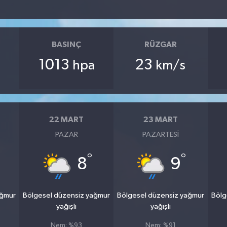
BASINÇ
RÜZGAR
1013
23
hpa
km/s
22 MART
23 MART
PAZAR
PAZARTESI
°
°
8
9
ağmur
Bölgesel düzensiz yağmur
Bölgesel düzensiz yağmur
Bölg
yağışlı
yağışlı
Nem: %93
Nem: %91