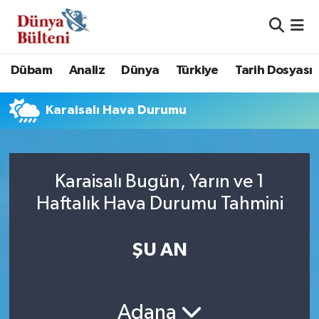
Nöbetçi Eczaneler
Dübam
Analiz
Dünya
Türkiye
Tarih Dosyası
Hava Durumu
Karaisalı Hava Durumu
Namaz Vakitleri
Trafik Durumu
Karaisalı Bugün, Yarın ve 1
Süper Lig Puan Durumu ve Fikstür
Haftalık Hava Durumu Tahmini
Tüm Manşetler
ŞU AN
Son Dakika Haberleri
Haber Arşivi
Adana