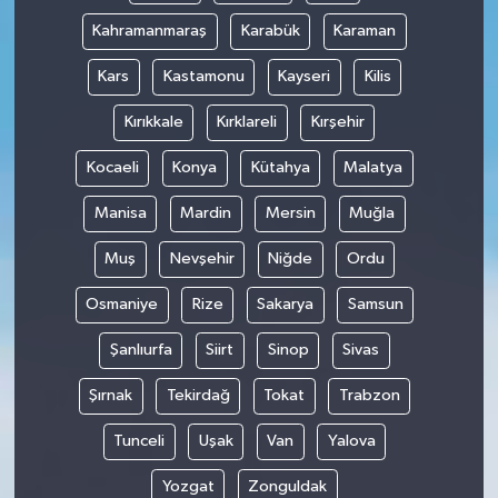
Kahramanmaraş
Karabük
Karaman
Kars
Kastamonu
Kayseri
Kilis
Kırıkkale
Kırklareli
Kırşehir
Kocaeli
Konya
Kütahya
Malatya
Manisa
Mardin
Mersin
Muğla
Muş
Nevşehir
Niğde
Ordu
Osmaniye
Rize
Sakarya
Samsun
Şanlıurfa
Siirt
Sinop
Sivas
Şırnak
Tekirdağ
Tokat
Trabzon
Tunceli
Uşak
Van
Yalova
Yozgat
Zonguldak