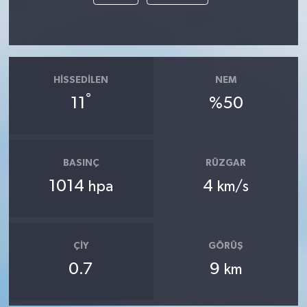
HISSEDILEN
NEM
°
11
%50
BASINÇ
RÜZGAR
1014
4
hpa
km/s
ÇIY
GÖRÜŞ
0.7
9
km