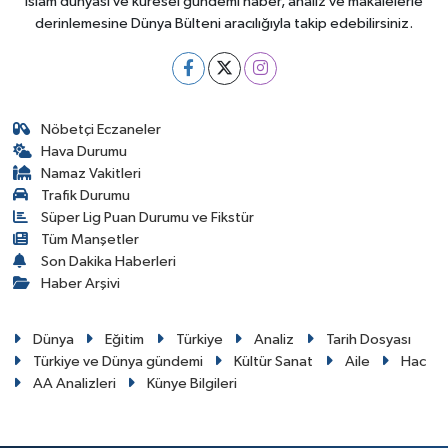
İslam dünyası ve küresel gündemi haber, analiz ve makalelerle
derinlemesine Dünya Bülteni aracılığıyla takip edebilirsiniz.
Nöbetçi Eczaneler
Hava Durumu
Namaz Vakitleri
Trafik Durumu
Süper Lig Puan Durumu ve Fikstür
Tüm Manşetler
Son Dakika Haberleri
Haber Arşivi
Dünya
Eğitim
Türkiye
Analiz
Tarih Dosyası
Türkiye ve Dünya gündemi
Kültür Sanat
Aile
Hac
AA Analizleri
Künye Bilgileri