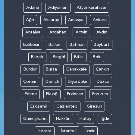
Adana
Adıyaman
Afyonkarahisar
Ağrı
Aksaray
Amasya
Ankara
Antalya
Ardahan
Artvin
Aydın
Balıkesir
Bartın
Batman
Bayburt
Bilecik
Bingöl
Bitlis
Bolu
Burdur
Bursa
Çanakkale
Çankırı
Çorum
Denizli
Diyarbakır
Düzce
Edirne
Elazığ
Erzincan
Erzurum
Eskişehir
Gaziantep
Giresun
Gümüşhane
Hakkâri
Hatay
Iğdır
Isparta
İstanbul
İzmir