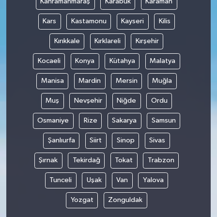
Kahramanmaraş
Karabük
Karaman
Kars
Kastamonu
Kayseri
Kilis
Kırıkkale
Kırklareli
Kırşehir
Kocaeli
Konya
Kütahya
Malatya
Manisa
Mardin
Mersin
Muğla
Muş
Nevşehir
Niğde
Ordu
Osmaniye
Rize
Sakarya
Samsun
Şanlıurfa
Siirt
Sinop
Sivas
Şırnak
Tekirdağ
Tokat
Trabzon
Tunceli
Uşak
Van
Yalova
Yozgat
Zonguldak