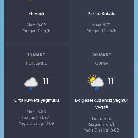
Güneşli
Parçalı Bulutlu
Nem: %82
Nem: %71
Rüzgar: 7 km/h
Rüzgar: 12 km/h
19 MART
20 MART
PERŞEMBE
CUMA
°
°
11
11
Orta kuvvetli yağmurlu
Bölgesel düzensiz yağmur
yağışlı
Nem: %80
Rüzgar: 25 km/h
Nem: %86
Yağış Olasılığı: %69
Rüzgar: 9 km/h
Yağış Olasılığı: %82