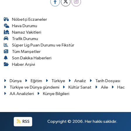
Nöbetçi Eczaneler
Hava Durumu
Namaz Vakitleri
Trafik Durumu
Süper Lig Puan Durumu ve Fikstür
Tüm Manşetler
Son Dakika Haberleri
Haber Arşivi
Dünya
Eğitim
Türkiye
Analiz
Tarih Dosyası
Türkiye ve Dünya gündemi
Kültür Sanat
Aile
Hac
AA Analizleri
Künye Bilgileri
RSS
Copyright © 2006. Her hakkı saklıdır.