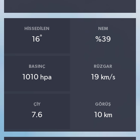
HISSEDILEN
NEM
°
16
%39
BASINÇ
RÜZGAR
1010
19
hpa
km/s
ÇIY
GÖRÜŞ
7.6
10
km