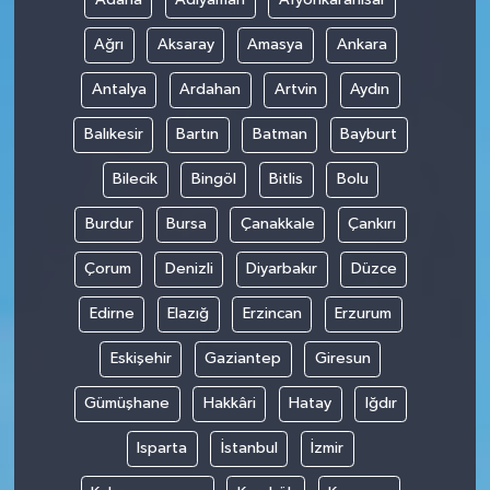
Ağrı
Aksaray
Amasya
Ankara
Antalya
Ardahan
Artvin
Aydın
Balıkesir
Bartın
Batman
Bayburt
Bilecik
Bingöl
Bitlis
Bolu
Burdur
Bursa
Çanakkale
Çankırı
Çorum
Denizli
Diyarbakır
Düzce
Edirne
Elazığ
Erzincan
Erzurum
Eskişehir
Gaziantep
Giresun
Gümüşhane
Hakkâri
Hatay
Iğdır
Isparta
İstanbul
İzmir