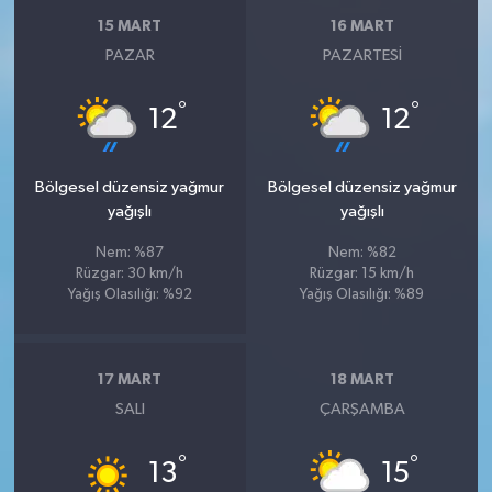
15 MART
16 MART
PAZAR
PAZARTESI
°
°
12
12
Bölgesel düzensiz yağmur
Bölgesel düzensiz yağmur
yağışlı
yağışlı
Nem: %87
Nem: %82
Rüzgar: 30 km/h
Rüzgar: 15 km/h
Yağış Olasılığı: %92
Yağış Olasılığı: %89
17 MART
18 MART
SALI
ÇARŞAMBA
°
°
13
15