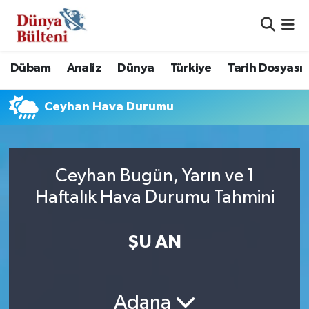
Nöbetçi Eczaneler
Dübam
Analiz
Dünya
Türkiye
Tarih Dosyası
Hava Durumu
Ceyhan Hava Durumu
Namaz Vakitleri
Trafik Durumu
Ceyhan Bugün, Yarın ve 1
Süper Lig Puan Durumu ve Fikstür
Haftalık Hava Durumu Tahmini
Tüm Manşetler
ŞU AN
Son Dakika Haberleri
Haber Arşivi
Adana