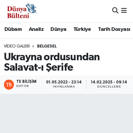
Nöbetçi Eczaneler
Dübam
Analiz
Dünya
Türkiye
Tarih Dosyası
Hava Durumu
VIDEO GALERI
BELGESEL
Namaz Vakitleri
Ukrayna ordusundan
Salavat-ı Şerife
Trafik Durumu
TE BILIŞIM
Süper Lig Puan Durumu ve Fikstür
01.05.2022 - 23:14
14.02.2025 - 09:14
EDITÖR
YAYINLANMA
GÜNCELLEME
Tüm Manşetler
Son Dakika Haberleri
Haber Arşivi