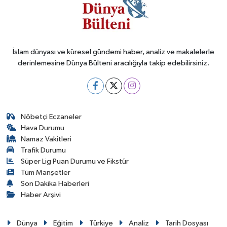
İslam dünyası ve küresel gündemi haber, analiz ve makalelerle
derinlemesine Dünya Bülteni aracılığıyla takip edebilirsiniz.
Nöbetçi Eczaneler
Hava Durumu
Namaz Vakitleri
Trafik Durumu
Süper Lig Puan Durumu ve Fikstür
Tüm Manşetler
Son Dakika Haberleri
Haber Arşivi
Dünya
Eğitim
Türkiye
Analiz
Tarih Dosyası