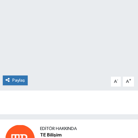
Paylaş
-
+
A
A
EDITÖR HAKKINDA
TE Bilişim