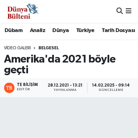
Nöbetçi Eczaneler
Dübam
Analiz
Dünya
Türkiye
Tarih Dosyası
Hava Durumu
VIDEO GALERI
BELGESEL
Namaz Vakitleri
Amerika'da 2021 böyle
geçti
Trafik Durumu
TE BILIŞIM
Süper Lig Puan Durumu ve Fikstür
28.12.2021 - 13:21
14.02.2025 - 09:14
EDITÖR
YAYINLANMA
GÜNCELLEME
Tüm Manşetler
Son Dakika Haberleri
Haber Arşivi