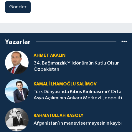
Gönder
Yazarlar
AHMET AKALIN
34. Bağımsızlık Yıldönümün Kutlu Olsun
Özbekistan
KAMAL İLHAMOĞLU SALIMOV
Türk Dünyasında Kıbrıs Kırılması mı? Orta
Asya Açılımının Ankara Merkezli Jeopolitik
Yansımaları
RAHMATULLAH RASOLY
Afganistan’ın manevi sermayesinin kaybı