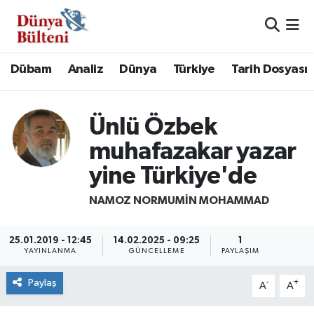
Nöbetçi Eczaneler
Dübam
Analiz
Dünya
Türkiye
Tarih Dosyası
Hava Durumu
Ünlü Özbek
Namaz Vakitleri
muhafazakar yazar
Trafik Durumu
yine Türkiye'de
Süper Lig Puan Durumu ve Fikstür
NAMOZ NORMUMIN MOHAMMAD
Tüm Manşetler
25.01.2019 - 12:45
14.02.2025 - 09:25
1
YAYINLANMA
GÜNCELLEME
PAYLAŞIM
Son Dakika Haberleri
Paylaş
-
+
A
A
Haber Arşivi