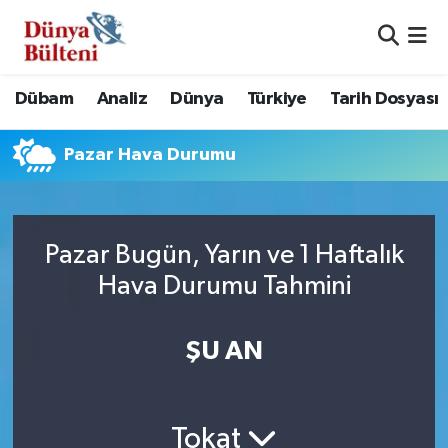
Nöbetçi Eczaneler
Dübam
Analiz
Dünya
Türkiye
Tarih Dosyası
Hava Durumu
Pazar Hava Durumu
Namaz Vakitleri
Trafik Durumu
Pazar Bugün, Yarın ve 1 Haftalık
Süper Lig Puan Durumu ve Fikstür
Hava Durumu Tahmini
Tüm Manşetler
ŞU AN
Son Dakika Haberleri
Haber Arşivi
Tokat