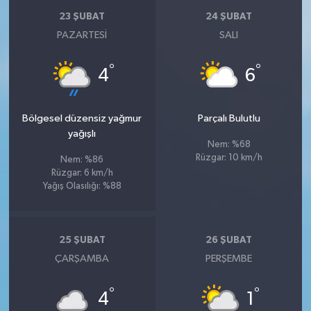
23 ŞUBAT
24 ŞUBAT
PAZARTESI
SALI
°
°
4
6
Bölgesel düzensiz yağmur
Parçalı Bulutlu
yağışlı
Nem: %68
Rüzgar: 10 km/h
Nem: %86
Rüzgar: 6 km/h
Yağış Olasılığı: %88
25 ŞUBAT
26 ŞUBAT
ÇARŞAMBA
PERŞEMBE
°
°
4
1