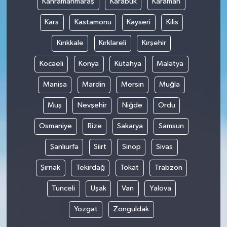
Kahramanmaraş
Karabük
Karaman
Kars
Kastamonu
Kayseri
Kilis
Kırıkkale
Kırklareli
Kırşehir
Kocaeli
Konya
Kütahya
Malatya
Manisa
Mardin
Mersin
Muğla
Muş
Nevşehir
Niğde
Ordu
Osmaniye
Rize
Sakarya
Samsun
Şanlıurfa
Siirt
Sinop
Sivas
Şırnak
Tekirdağ
Tokat
Trabzon
Tunceli
Uşak
Van
Yalova
Yozgat
Zonguldak