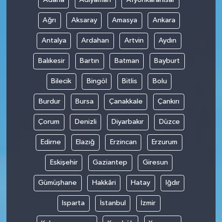
Ağrı
Aksaray
Amasya
Ankara
Antalya
Ardahan
Artvin
Aydın
Balıkesir
Bartın
Batman
Bayburt
Bilecik
Bingöl
Bitlis
Bolu
Burdur
Bursa
Çanakkale
Çankırı
Çorum
Denizli
Diyarbakır
Düzce
Edirne
Elazığ
Erzincan
Erzurum
Eskişehir
Gaziantep
Giresun
Gümüşhane
Hakkâri
Hatay
Iğdır
Isparta
İstanbul
İzmir