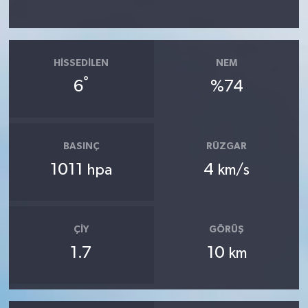
HISSEDILEN
NEM
°
6
%74
BASINÇ
RÜZGAR
1011
4
hpa
km/s
ÇIY
GÖRÜŞ
1.7
10
km