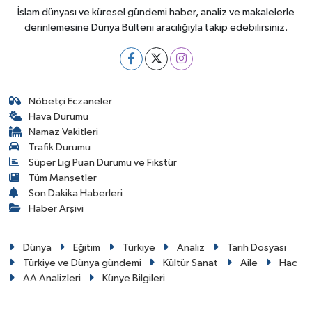
İslam dünyası ve küresel gündemi haber, analiz ve makalelerle
derinlemesine Dünya Bülteni aracılığıyla takip edebilirsiniz.
Nöbetçi Eczaneler
Hava Durumu
Namaz Vakitleri
Trafik Durumu
Süper Lig Puan Durumu ve Fikstür
Tüm Manşetler
Son Dakika Haberleri
Haber Arşivi
Dünya
Eğitim
Türkiye
Analiz
Tarih Dosyası
Türkiye ve Dünya gündemi
Kültür Sanat
Aile
Hac
AA Analizleri
Künye Bilgileri